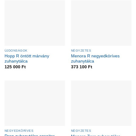
ÚJDONSÁGOK
NÉGYZETES
Hopp R öntött márvány
Menora R negyedköríves
zuhanytálca
zuhanytálca
125 000
Ft
373 100
Ft
NEGYEDKÖRÍVES
NÉGYZETES