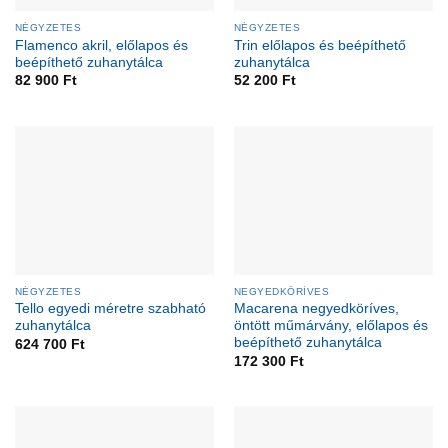
NÉGYZETES
NÉGYZETES
Flamenco akril, előlapos és
Trin előlapos és beépíthető
beépíthető zuhanytálca
zuhanytálca
82 900
Ft
52 200
Ft
NÉGYZETES
NEGYEDKÖRÍVES
Tello egyedi méretre szabható
Macarena negyedköríves,
zuhanytálca
öntött műmárvány, előlapos és
beépíthető zuhanytálca
624 700
Ft
172 300
Ft