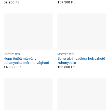
52 200
Ft
157 900
Ft
NÉGYZETES
NÉGYZETES
Hopp öntött márvány
Serra akril, padlóra helyezhető
zuhanytálca méretre vágható
zuhanytálca
143 300
Ft
135 800
Ft