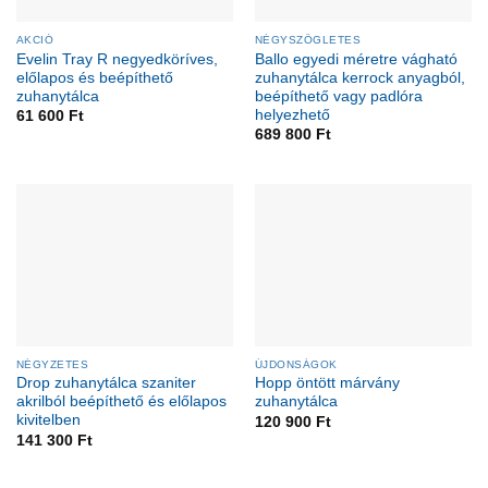
AKCIÓ
NÉGYSZÖGLETES
Evelin Tray R negyedköríves,
Ballo egyedi méretre vágható
előlapos és beépíthető
zuhanytálca kerrock anyagból,
zuhanytálca
beépíthető vagy padlóra
helyezhető
61 600
Ft
689 800
Ft
NÉGYZETES
ÚJDONSÁGOK
Drop zuhanytálca szaniter
Hopp öntött márvány
akrilból beépíthető és előlapos
zuhanytálca
kivitelben
120 900
Ft
141 300
Ft