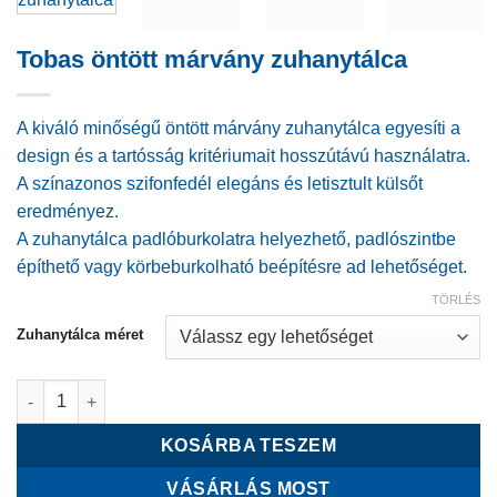
Tobas öntött márvány zuhanytálca
A kiváló minőségű öntött márvány zuhanytálca egyesíti a
design és a tartósság kritériumait hosszútávú használatra.
A színazonos szifonfedél elegáns és letisztult külsőt
eredményez.
A zuhanytálca padlóburkolatra helyezhető, padlószintbe
építhető vagy körbeburkolható beépítésre ad lehetőséget.
TÖRLÉS
Zuhanytálca méret
Tobas öntött márvány zuhanytálca mennyiség
KOSÁRBA TESZEM
VÁSÁRLÁS MOST