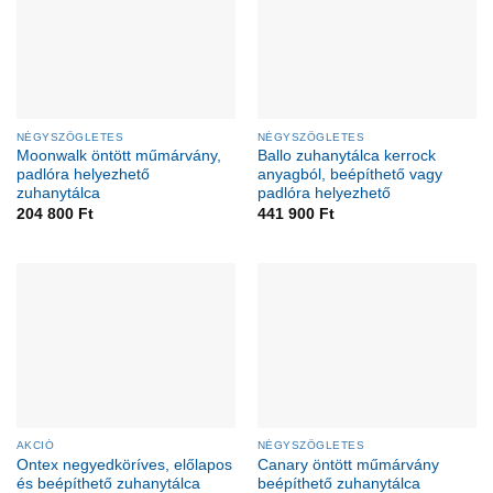
NÉGYSZÖGLETES
NÉGYSZÖGLETES
Moonwalk öntött műmárvány,
Ballo zuhanytálca kerrock
padlóra helyezhető
anyagból, beépíthető vagy
zuhanytálca
padlóra helyezhető
204 800
Ft
441 900
Ft
AKCIÓ
NÉGYSZÖGLETES
Ontex negyedköríves, előlapos
Canary öntött műmárvány
és beépíthető zuhanytálca
beépíthető zuhanytálca