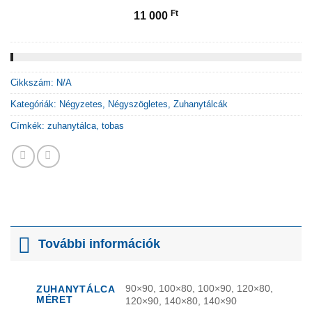
Ft
11 000
Cikkszám:
N/A
Kategóriák:
Négyzetes
,
Négyszögletes
,
Zuhanytálcák
Címkék:
zuhanytálca
,
tobas
További információk
90×90, 100×80, 100×90, 120×80,
ZUHANYTÁLCA
MÉRET
120×90, 140×80, 140×90