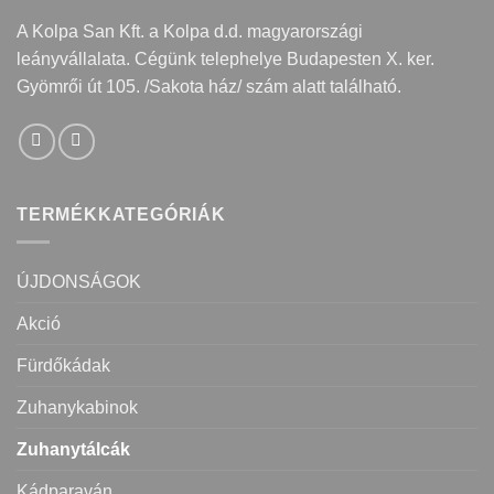
A Kolpa San Kft. a Kolpa d.d. magyarországi
leányvállalata. Cégünk telephelye Budapesten X. ker.
Gyömrői út 105. /Sakota ház/ szám alatt található.
TERMÉKKATEGÓRIÁK
ÚJDONSÁGOK
Akció
Fürdőkádak
Zuhanykabinok
Zuhanytálcák
Kádparaván