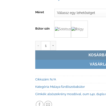
Méret
Bútor szín
Malaya OUM alsószerkrény szimpla és dupla
KOSÁRB
VÁSÁRL
Cikkszám:
N/A
Kategória:
Malaya fürdőszobabútor
Címkék:
alsószekrény mosdóval
,
oum 140
,
dupla