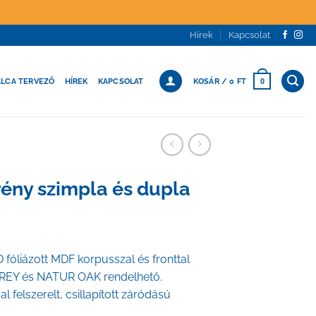
Hírek
Kapcsolat
ÁLCA TERVEZŐ
HÍREK
KAPCSOLAT
KOSÁR /
0
FT
0
ény szimpla és dupla
fóliázott MDF korpusszal és fronttal
 GREY és NATUR OAK rendelhető.
l felszerelt, csillapított záródású