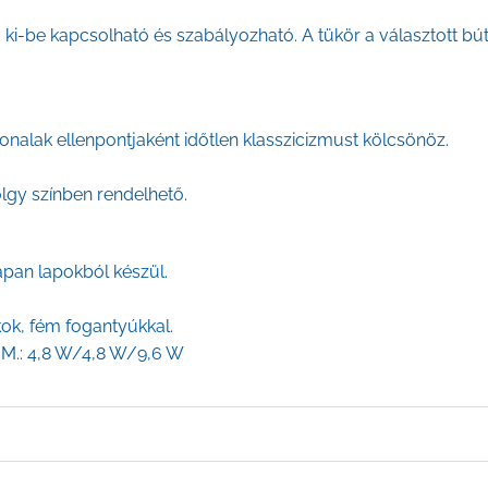
a ki-be kapcsolható és szabályozható. A tükör a választott bú
nalak ellenpontjaként időtlen klasszicizmust kölcsönöz.
lgy színben rendelhető.
apan lapokból készül.
kok, fém fogantyúkkal.
DIM.: 4,8 W/4,8 W/9,6 W