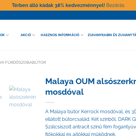
Térben álló kádak 38% kedvezménnyel!
Bezárás
GOK
AKCIÓ
HASZNOS INFORMÁCIÓ
ZUHANYKABIN ÉS ZUHANYT
YA FÜRDŐSZOBABÚTOR
Malaya OUM alsószerkr
mosdóval
A Malaya bútor Kerrock mosdóval, és 3D 
ellátott bútorcsalád. Két színből, DARK
Szálcsiszolt antracit színű fém fogantyúva
fiókokkal és ajtókkal működnek.