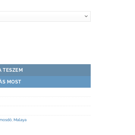
 mosdóval mennyiség
A TESZEM
ÁS MOST
 mosdó
,
Malaya