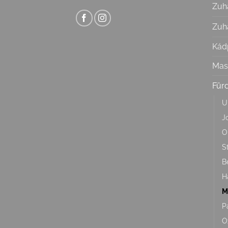
Zuh
Zuh
Kád
Mas
Für
U
J
O
S
B
H
M
P
O