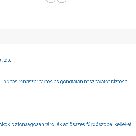
itás.
llapítós rendszer tartós és gondtalan használatot biztosít.
ókok biztonságosan tárolják az összes fürdőszobai kelléket.