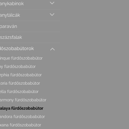
anykabinok
anytálcák
paraván
százsfalak
dőszobabútorok
inque fürdőszobabútor
oy fürdőszobabútor
rphia fürdőszobabútor
toria fürdőszobabútor
ella fürdőszobabútor
armony fürdőszobabútor
alaya fürdőszobabútor
andora fürdőszobabútor
xana fürdőszobabútor