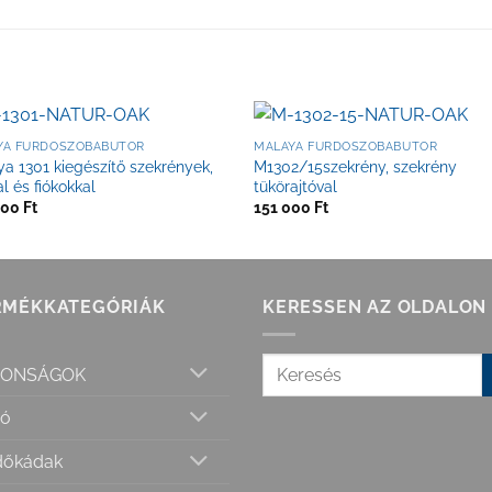
YA FÜRDŐSZOBABÚTOR
MALAYA FÜRDŐSZOBABÚTOR
a 1301 kiegészítő szekrények,
M1302/15szekrény, szekrény
al és fiókokkal
tükörajtóval
300
Ft
151 000
Ft
RMÉKKATEGÓRIÁK
KERESSEN AZ OLDALON
DONSÁGOK
ió
dőkádak