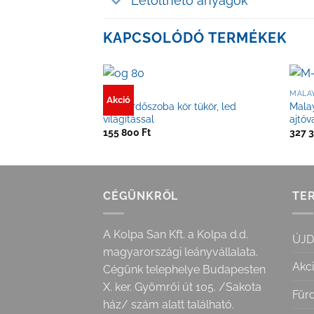
Letölthető anyagok
KAPCSOLÓDÓ TERMÉKEK
TÜKÖR
MALA
Akció
OG Fürdőszoba kör tükör, led
Malay
világítással
ajtóv
155 800
Ft
327 
CÉGÜNKRŐL
TE
A Kolpa San Kft. a Kolpa d.d.
ÚJ
magyarországi leányvállalata.
Akc
Cégünk telephelye Budapesten
X. ker. Gyömrői út 105. /Sakota
Für
ház/ szám alatt található.