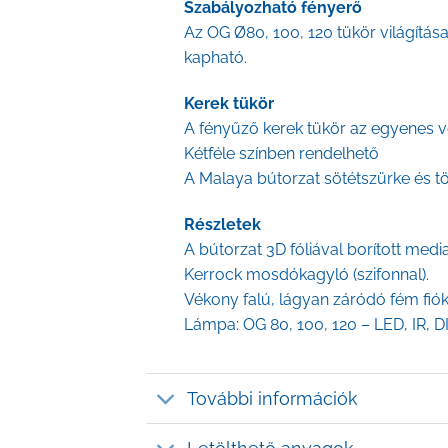
Szabályozható fényerő
Az OG Ø80, 100, 120 tükör világítás
kapható.
Kerek tükör
A fényűző kerek tükör az egyenes vo
Kétféle színben rendelhető
A Malaya bútorzat sötétszürke és tö
Részletek
A bútorzat 3D fóliával borított medi
Kerrock mosdókagyló (szifonnal).
Vékony falú, lágyan záródó fém fió
Lámpa: OG 80, 100, 120 – LED, IR, 
További információk