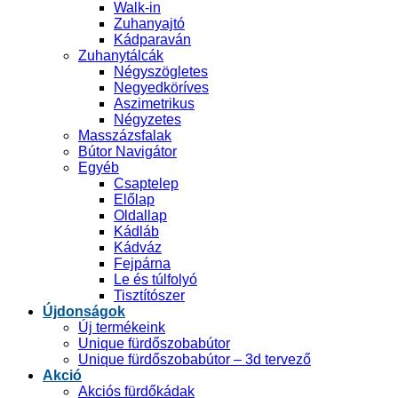
Walk-in
Zuhanyajtó
Kádparaván
Zuhanytálcák
Négyszögletes
Negyedköríves
Aszimetrikus
Négyzetes
Masszázsfalak
Bútor Navigátor
Egyéb
Csaptelep
Előlap
Oldallap
Kádláb
Kádváz
Fejpárna
Le és túlfolyó
Tisztítószer
Újdonságok
Új termékeink
Unique fürdőszobabútor
Unique fürdőszobabútor – 3d tervező
Akció
Akciós fürdőkádak