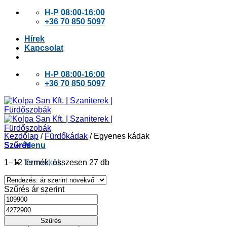
Skip
H-P 08:00-16:00
to
+36 70 850 5097
content
Hírek
Kapcsolat
H-P 08:00-16:00
+36 70 850 5097
Kezdőlap
/
Fürdőkádak
/
Egyenes kádak
Szűrés
Menu
Sorted
1–12 termék, összesen 27 db
Termékek
by
price:
Szűrés ár szerint
low
Kolpa San
Min
Max
to
ár
ár
high
Szűrés
Fürdőkádak