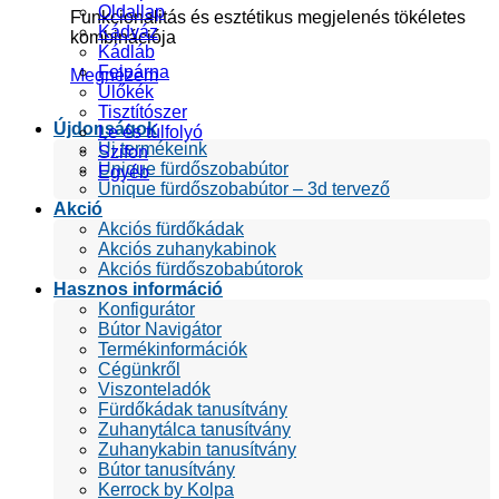
Oldallap
Funkcionalitás és esztétikus megjelenés tökéletes
Kádváz
kombinációja
Kádláb
Fejpárna
Megnézem
Ülőkék
Tisztítószer
Újdonságok
Le és túlfolyó
Új termékeink
Szifon
Unique fürdőszobabútor
Egyéb
Unique fürdőszobabútor – 3d tervező
Akció
Akciós fürdőkádak
Akciós zuhanykabinok
Akciós fürdőszobabútorok
Hasznos információ
Konfigurátor
Bútor Navigátor
Termékinformációk
Cégünkről
Viszonteladók
Fürdőkádak tanusítvány
Zuhanytálca tanusítvány
Zuhanykabin tanusítvány
Bútor tanusítvány
Kerrock by Kolpa