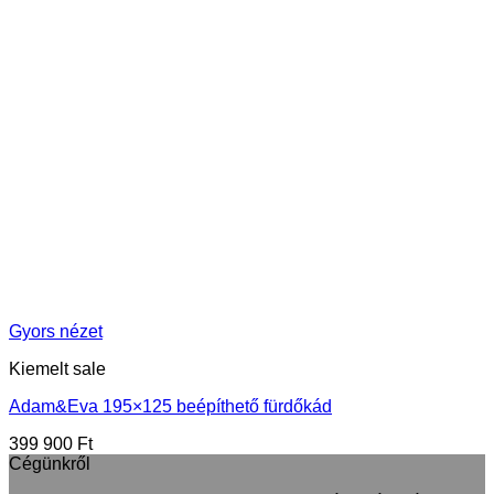
Gyors nézet
Kiemelt sale
Adam&Eva 195×125 beépíthető fürdőkád
399 900
Ft
Cégünkről