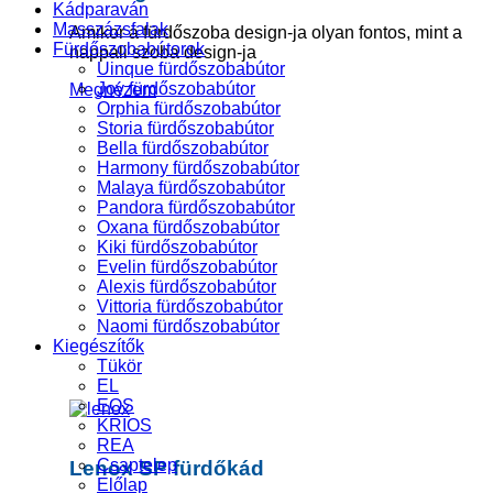
Kádparaván
Masszázsfalak
Amikor a fürdőszoba design-ja olyan fontos, mint a
Fürdőszobabútorok
nappali szoba design-ja
Uinque fürdőszobabútor
Joy fürdőszobabútor
Megnézem
Orphia fürdőszobabútor
Storia fürdőszobabútor
Bella fürdőszobabútor
Harmony fürdőszobabútor
Malaya fürdőszobabútor
Pandora fürdőszobabútor
Oxana fürdőszobabútor
Kiki fürdőszobabútor
Evelin fürdőszobabútor
Alexis fürdőszobabútor
Vittoria fürdőszobabútor
Naomi fürdőszobabútor
Kiegészítők
Tükör
EL
EOS
KRIOS
REA
Csaptelep
Lenox SP fürdőkád
Előlap