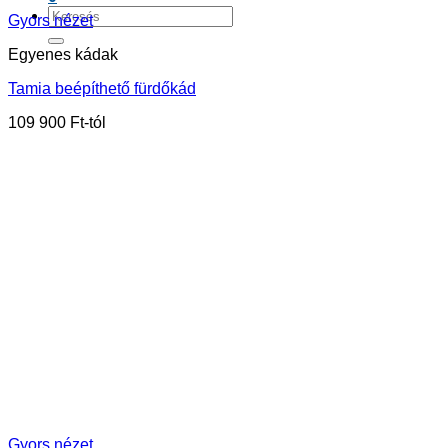
Keresés
Gyors nézet
a
következőre:
Egyenes kádak
Tamia beépíthető fürdőkád
109 900
Ft
Gyors nézet