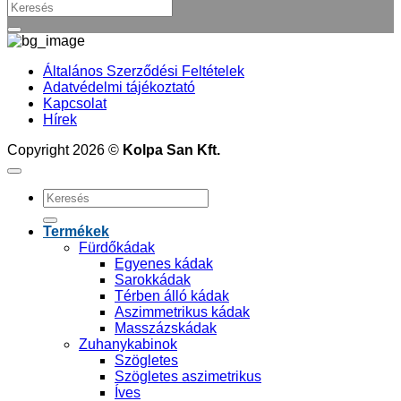
Általános Szerződési Feltételek
Adatvédelmi tájékoztató
Kapcsolat
Hírek
Copyright 2026 ©
Kolpa San Kft.
Keresés
a
következőre:
Termékek
Fürdőkádak
Egyenes kádak
Sarokkádak
Térben álló kádak
Aszimmetrikus kádak
Masszázskádak
Zuhanykabinok
Szögletes
Szögletes aszimetrikus
Íves