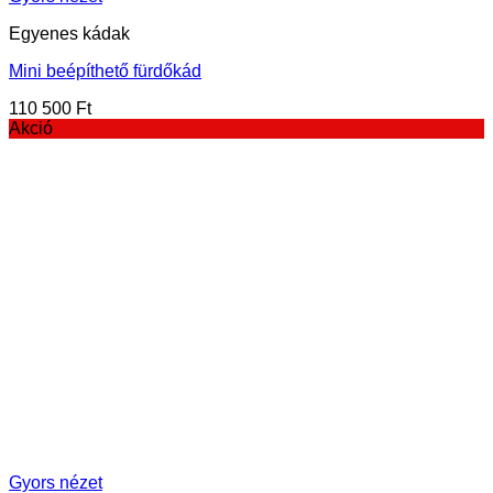
Egyenes kádak
Mini beépíthető fürdőkád
110 500
Ft
Akció
Gyors nézet