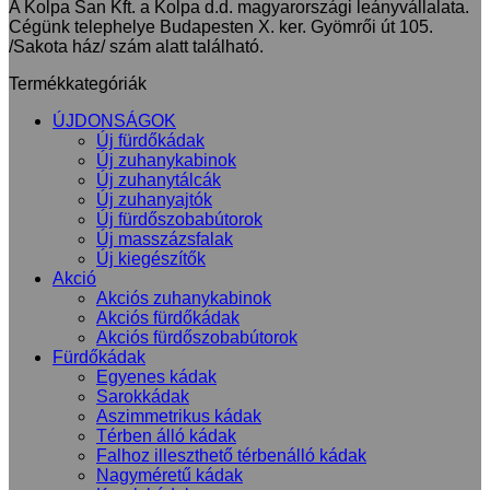
A Kolpa San Kft. a Kolpa d.d. magyarországi leányvállalata.
Cégünk telephelye Budapesten X. ker. Gyömrői út 105.
/Sakota ház/ szám alatt található.
Termékkategóriák
ÚJDONSÁGOK
Új fürdőkádak
Új zuhanykabinok
Új zuhanytálcák
Új zuhanyajtók
Új fürdőszobabútorok
Új masszázsfalak
Új kiegészítők
Akció
Akciós zuhanykabinok
Akciós fürdőkádak
Akciós fürdőszobabútorok
Fürdőkádak
Egyenes kádak
Sarokkádak
Aszimmetrikus kádak
Térben álló kádak
Falhoz illeszthető térbenálló kádak
Nagyméretű kádak