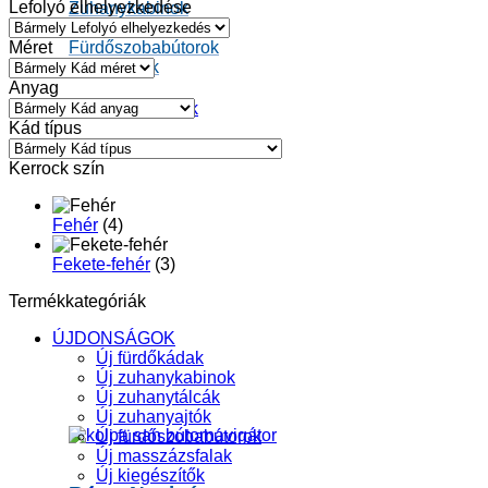
Lefolyó elhelyezkedése
Zuhanykabinok
Zuhanytálcák
Méret
Fürdőszobabútorok
Kiegészítők
Anyag
Teljes kínálatunk
Kád típus
Kerrock szín
Fehér
(4)
Fekete-fehér
(3)
Termékkategóriák
ÚJDONSÁGOK
Új fürdőkádak
Új zuhanykabinok
Új zuhanytálcák
Új zuhanyajtók
Új fürdőszobabútorok
Új masszázsfalak
Új kiegészítők