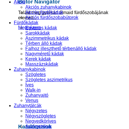
Bútor Navigátor
Akció
Akciós zuhanykabinok
Akciós fürdőkádak
Találd meg gyorsan álmaid fürdőszobájának
Akciós fürdőszobabútorok
elemeit...
Fürdőkádak
Megnézem
Egyenes kádak
Sarokkádak
Aszimmetrikus kádak
Térben álló kádak
Falhoz illeszthető térbenálló kádak
Nagyméretű kádak
Kerek kádak
Masszázskádak
Zuhanykabinok
Szögletes
Szögletes aszimetrikus
Íves
Walk-in
Zuhanyajtó
Venus
Zuhanytálcák
Négyzetes
Négyszögletes
Negyedköríves
Katalógusok
Aszimetrikus