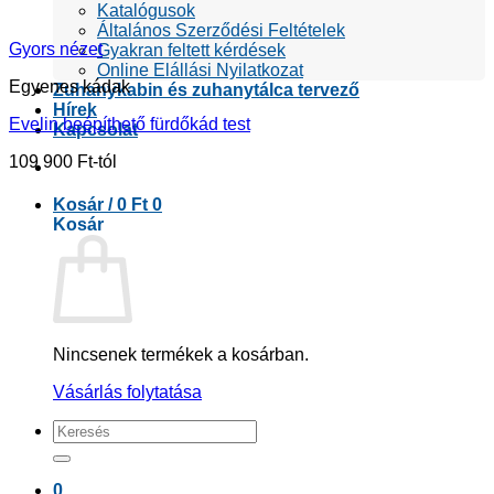
Katalógusok
Általános Szerződési Feltételek
Gyors nézet
Gyakran feltett kérdések
Online Elállási Nyilatkozat
Egyenes kádak
Zuhanykabin és zuhanytálca tervező
Hírek
Evelin beépíthető fürdőkád test
Kapcsolat
109 900
Ft
Kosár /
0
Ft
0
Kosár
Nincsenek termékek a kosárban.
Vásárlás folytatása
Keresés
a
következőre:
0