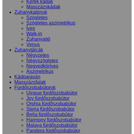
Kerek kádak
Masszázskádak
Zuhanykabinok
Szögletes
Szögletes aszimetrikus
Íves
Walk-in
Zuhanyajtó
Venus
Zuhanytálcák
Négyzetes
Négyszögletes
Negyedköríves
Aszimetrikus
Kádparaván
Masszázsfalak
Fürdőszobabútorok
Uinque fürdőszobabútor
Joy fürdőszobabútor
Orphia fürdőszobabútor
Storia fürdőszobabútor
Bella fürdőszobabútor
Harmony fürdőszobabútor
Malaya fürdőszobabútor
Pandora fürdőszobabútor