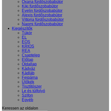
Oxana fürdőszobabútor
Kiki fürdőszobabútor
Evelin fürdőszobabútor
Alexis fürdőszobabútor
Vittoria fürdőszobabútor
Naomi fürdőszobabútor
Kiegészítők
Tükör
EL
EOS
KRIOS
REA
Csaptelep
Előlap
Oldallap
Kádváz
Kádláb
Fejpárna
Ülőkék
Tisztítószer
Le és túlfolyó
Szifon
Egyéb
Keressen az oldalon