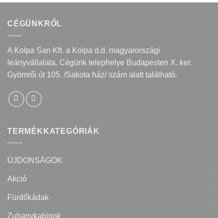
CÉGÜNKRŐL
A Kolpa San Kft. a Kolpa d.d. magyarországi
leányvállalata. Cégünk telephelye Budapesten X. ker.
Gyömrői út 105. /Sakota ház/ szám alatt található.
TERMÉKKATEGÓRIÁK
ÚJDONSÁGOK
Akció
Fürdőkádak
Zuhanykabinok