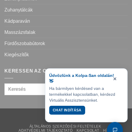
Zuhanytálcák
Kádparaván
Masszázsfalak
Fürdőszobabútorok
Kiegészítők
KERESSEN AZ OLDALON
Üdvözlünk a Kolpa-San oldalán!
×
👋
Ha bármilyen kérdésed van a
termékekkel kapcsolatban, kérdezd
Virtuális Asszisztensünket.
CHAT INDÍTÁSA
ÁLTALÁNOS SZERZŐDÉSI FELTÉTELEK
ADATVÉDELMI TÁJÉKOZTATÓ
KAPCSOLAT
HÍREK