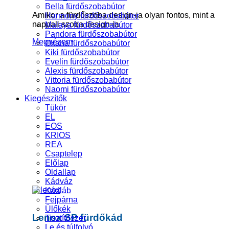
Bella fürdőszobabútor
Amikor a fürdőszoba design-ja olyan fontos, mint a
Harmony fürdőszobabútor
nappali szoba design-ja
Malaya fürdőszobabútor
Pandora fürdőszobabútor
Megnézem
Oxana fürdőszobabútor
Kiki fürdőszobabútor
Evelin fürdőszobabútor
Alexis fürdőszobabútor
Vittoria fürdőszobabútor
Naomi fürdőszobabútor
Kiegészítők
Tükör
EL
EOS
KRIOS
REA
Csaptelep
Előlap
Oldallap
Kádváz
Kádláb
Fejpárna
Ülőkék
Lenox SP fürdőkád
Tisztítószer
Le és túlfolyó