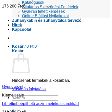
Katalógusok
176 200
Ft
Általános Szerződési Feltételek
Gyakran feltett kérdések
Online Elállási Nyilatkozat
Zuhanykabin és zuhanytálca tervező
Hírek
Kapcsolat
Kosár /
0
Ft
0
Kosár
Nincsenek termékek a kosárban.
Gyors nézet
Vásárlás folytatása
Kiemelt sale
Keresés
a
Libretto beépíthető aszimmetrikus sarokkád
következőre:
0