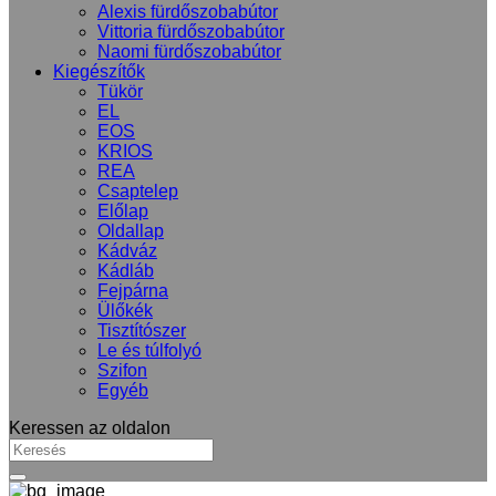
Alexis fürdőszobabútor
Vittoria fürdőszobabútor
Naomi fürdőszobabútor
Kiegészítők
Tükör
EL
EOS
KRIOS
REA
Csaptelep
Előlap
Oldallap
Kádváz
Kádláb
Fejpárna
Ülőkék
Tisztítószer
Le és túlfolyó
Szifon
Egyéb
Keressen az oldalon