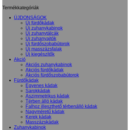
Termékkategóriák
ÚJDONSÁGOK
Új fürdőkádak
Új zuhanykabinok
Új zuhanytálcák
Új zuhanyajtók
Új fürdőszobabútorok
Új masszázsfalak
Új kiegészítők
Akció
Akciós zuhanykabinok
Akciós fürdőkádak
Akciós fürdőszobabútorok
Fürdőkádak
Egyenes kádak
Sarokkádak
Aszimmetrikus kádak
Térben álló kádak
Falhoz illeszthető térbenálló kádak
Nagyméretű kádak
Kerek kádak
Masszázskádak
Zuhanykabinok