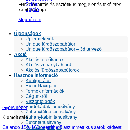
Szifon
Funkcionalitás és esztétikus megjelenés tökéletes
Egyéb
kombinációja
Megnézem
Újdonságok
Új termékeink
Unique fürdőszobabútor
Unique fürdőszobabútor – 3d tervező
Akció
Akciós fürdőkádak
Akciós zuhanykabinok
Akciós fürdőszobabútorok
Hasznos információ
Konfigurátor
Bútor Navigátor
Termékinformációk
Cégünkről
Viszonteladók
Fürdőkádak tanusítvány
Gyors nézet
Zuhanytálca tanusítvány
Zuhanykabin tanusítvány
Kiemelt sale
Bútor tanusítvány
Calando 150, 160 beépíthető aszimmetrikus sarok kádtest
Kerrock by Kolpa