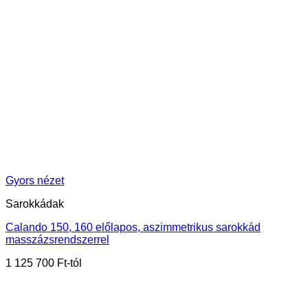
Gyors nézet
Sarokkádak
Calando 150, 160 előlapos, aszimmetrikus sarokkád
masszázsrendszerrel
1 125 700
Ft