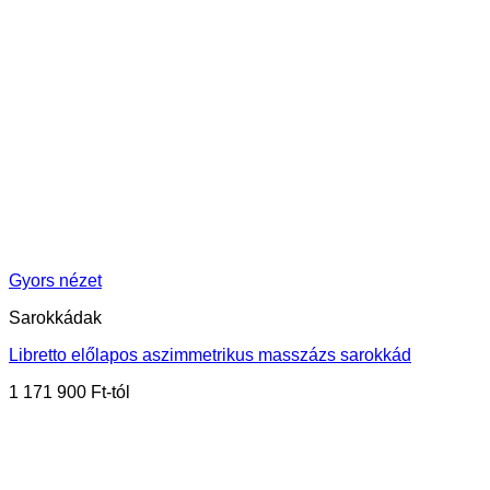
Gyors nézet
Sarokkádak
Libretto előlapos aszimmetrikus masszázs sarokkád
1 171 900
Ft