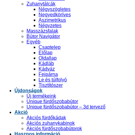
Zuhanytálcák
Négyszögletes
Negyedköríves
Aszimetrikus
Négyzetes
Masszázsfalak
Bútor Navigátor
Egyéb
Csaptelep
Előlap
Oldallap
Kádláb
Kádváz
Fejpárna
Le és túlfolyó
Tisztítószer
Újdonságok
Új termékeink
Unique fürdőszobabútor
Unique fürdőszobabútor – 3d tervező
Akció
Akciós fürdőkádak
Akciós zuhanykabinok
Akciós fürdőszobabútorok
Hasznos információ