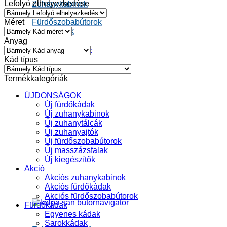
Lefolyó elhelyezkedése
Zuhanykabinok
Zuhanytálcák
Méret
Fürdőszobabútorok
Kiegészítők
Anyag
Teljes kínálatunk
Kád típus
Termékkategóriák
ÚJDONSÁGOK
Új fürdőkádak
Új zuhanykabinok
Új zuhanytálcák
Új zuhanyajtók
Új fürdőszobabútorok
Új masszázsfalak
Új kiegészítők
Akció
Akciós zuhanykabinok
Akciós fürdőkádak
Akciós fürdőszobabútorok
Fürdőkádak
Egyenes kádak
Sarokkádak