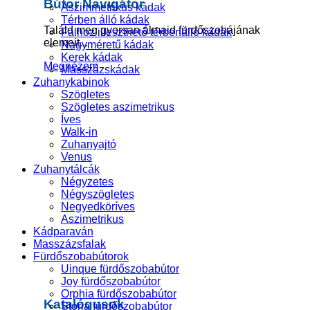
Bútor Navigátor
Aszimmetrikus kádak
Térben álló kádak
Találd meg gyorsan álmaid fürdőszobájának
Falhoz illeszthető térbenálló kádak
elemeit...
Nagyméretű kádak
Kerek kádak
Megnézem
Masszázskádak
Zuhanykabinok
Szögletes
Szögletes aszimetrikus
Íves
Walk-in
Zuhanyajtó
Venus
Zuhanytálcák
Négyzetes
Négyszögletes
Negyedköríves
Aszimetrikus
Kádparaván
Masszázsfalak
Fürdőszobabútorok
Uinque fürdőszobabútor
Joy fürdőszobabútor
Orphia fürdőszobabútor
Katalógusok
Storia fürdőszobabútor