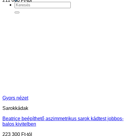
211 000
Ft
Keresés
a
következőre:
Gyors nézet
Sarokkádak
Beatrice beépíthető aszimmetrikus sarok kádtest jobbos-
balos kivitelben
223 300
Ft