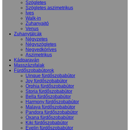
Szögletes
Szögletes aszimetrikus
Íves
Walk-in
Zuhanyajtó
Venus
Zuhanytálcák
Négyzetes
Négyszögletes
Negyedköríves
Aszimetrikus
Kádparaván
Masszázsfalak
Fürdőszobabútorok
Uinque fürdőszobabútor
Joy fürdőszobabútor
Orphia fürdőszobabútor
Storia fürdőszobabútor
Bella fürdőszobabútor
Harmony fürdőszobabútor
Malaya fürdőszobabútor
Pandora fürdőszobabútor
Oxana fürdőszobabútor
Kiki fürdőszobabútor
Evelin fürdőszobabútor