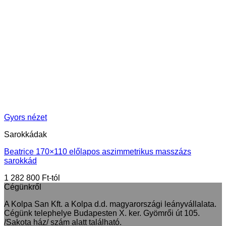
Gyors nézet
Sarokkádak
Beatrice 170×110 előlapos aszimmetrikus masszázs
sarokkád
1 282 800
Ft
Cégünkről
A Kolpa San Kft. a Kolpa d.d. magyarországi leányvállalata.
Cégünk telephelye Budapesten X. ker. Gyömrői út 105.
/Sakota ház/ szám alatt található.