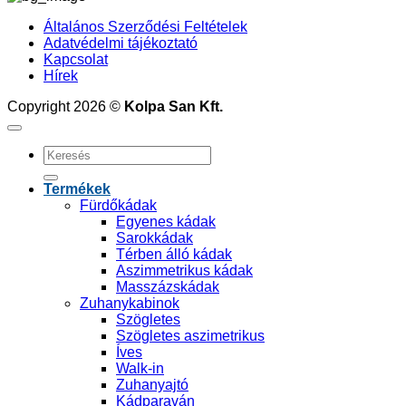
Általános Szerződési Feltételek
Adatvédelmi tájékoztató
Kapcsolat
Hírek
Copyright 2026 ©
Kolpa San Kft.
Keresés
a
következőre:
Termékek
Fürdőkádak
Egyenes kádak
Sarokkádak
Térben álló kádak
Aszimmetrikus kádak
Masszázskádak
Zuhanykabinok
Szögletes
Szögletes aszimetrikus
Íves
Walk-in
Zuhanyajtó
Kádparaván