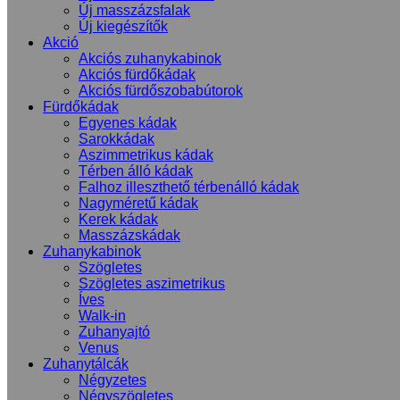
Új masszázsfalak
Új kiegészítők
Akció
Akciós zuhanykabinok
Akciós fürdőkádak
Akciós fürdőszobabútorok
Fürdőkádak
Egyenes kádak
Sarokkádak
Aszimmetrikus kádak
Térben álló kádak
Falhoz illeszthető térbenálló kádak
Nagyméretű kádak
Kerek kádak
Masszázskádak
Zuhanykabinok
Szögletes
Szögletes aszimetrikus
Íves
Walk-in
Zuhanyajtó
Venus
Zuhanytálcák
Négyzetes
Négyszögletes