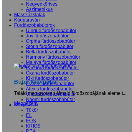
Negyedköríves
Aszimetrikus
Masszázsfalak
Kádparaván
Fürdőszobabútorok
Uinque fürdőszobabútor
Joy fürdőszobabútor
Orphia fürdőszobabútor
Storia fürdőszobabútor
Bella fürdőszobabútor
Harmony fürdőszobabútor
Malaya fürdőszobabútor
Pandora fürdőszobabútor
Oxana fürdőszobabútor
Kiki fürdőszobabútor
Bútor Navigátor
Evelin fürdőszobabútor
Alexis fürdőszobabútor
Találd meg gyorsan álmaid fürdőszobájának elemeit...
Vittoria fürdőszobabútor
Naomi fürdőszobabútor
Megnézem
Kiegészítők
Tükör
EL
EOS
KRIOS
REA