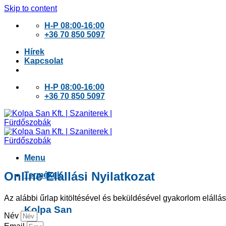
Skip to content
H-P 08:00-16:00
+36 70 850 5097
Hírek
Kapcsolat
H-P 08:00-16:00
+36 70 850 5097
Menu
Online Elállási Nyilatkozat
Termékek
Az alábbi űrlap kitöltésével és beküldésével gyakorlom elállá
Kolpa San
Név