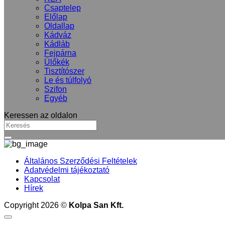
Csaptelep
Előlap
Oldallap
Kádváz
Kádláb
Fejpárna
Ülőkék
Tisztítószer
Le és túlfolyó
Szifon
Egyéb
Keressen az oldalon
Általános Szerződési Feltételek
Adatvédelmi tájékoztató
Kapcsolat
Hírek
Copyright 2026 ©
Kolpa San Kft.