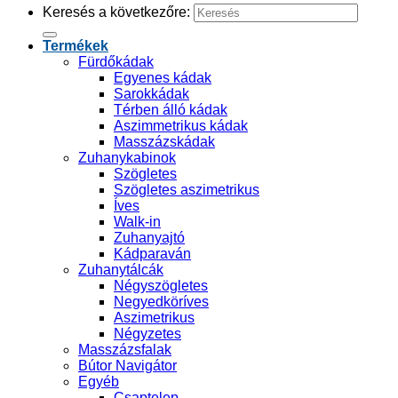
Keresés a következőre:
Termékek
Fürdőkádak
Egyenes kádak
Sarokkádak
Térben álló kádak
Aszimmetrikus kádak
Masszázskádak
Zuhanykabinok
Szögletes
Szögletes aszimetrikus
Íves
Walk-in
Zuhanyajtó
Kádparaván
Zuhanytálcák
Négyszögletes
Negyedköríves
Aszimetrikus
Négyzetes
Masszázsfalak
Bútor Navigátor
Egyéb
Csaptelep