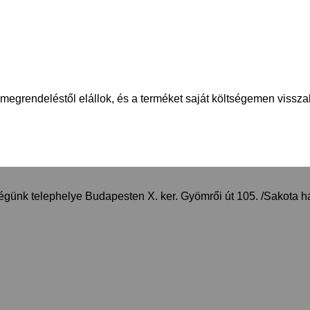
megrendeléstől elállok, és a terméket saját költségemen vissza
égünk telephelye Budapesten X. ker. Gyömrői út 105. /Sakota há