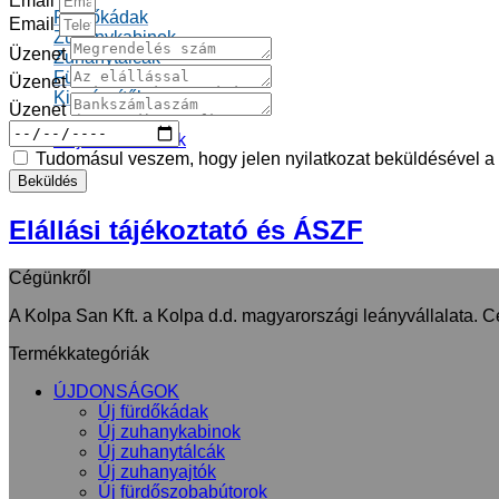
Email
Fürdőkádak
Email
Zuhanykabinok
Üzenet
Zuhanytálcák
Fürdőszobabútorok
Üzenet
Kiegészítők
Üzenet
Teljes kínálatunk
Tudomásul veszem, hogy jelen nyilatkozat beküldésével a 
Beküldés
Elállási tájékoztató és ÁSZF
Cégünkről
A Kolpa San Kft. a Kolpa d.d. magyarországi leányvállalata. C
Termékkategóriák
ÚJDONSÁGOK
Új fürdőkádak
Új zuhanykabinok
Új zuhanytálcák
Új zuhanyajtók
Új fürdőszobabútorok