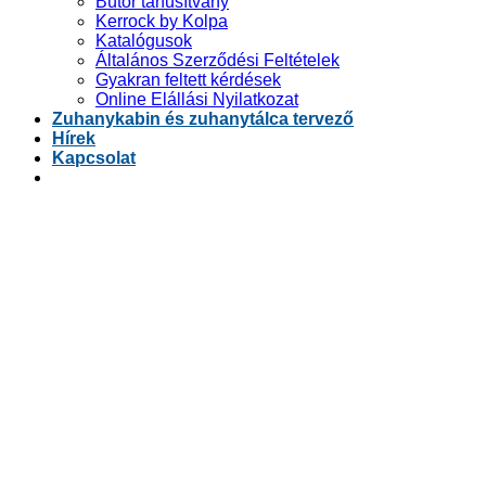
Bútor tanusítvány
Kerrock by Kolpa
Katalógusok
Általános Szerződési Feltételek
Gyakran feltett kérdések
Online Elállási Nyilatkozat
Zuhanykabin és zuhanytálca tervező
Hírek
Kapcsolat