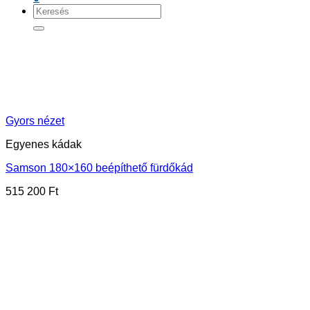
Keresés
a
következőre:
Gyors nézet
Egyenes kádak
Samson 180×160 beépíthető fürdőkád
515 200
Ft