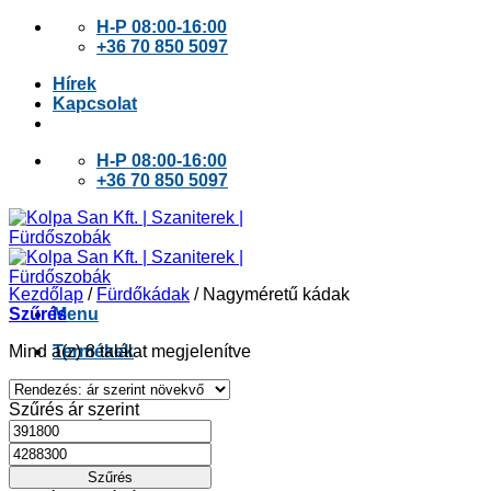
Skip
H-P 08:00-16:00
to
+36 70 850 5097
content
Hírek
Kapcsolat
H-P 08:00-16:00
+36 70 850 5097
Kezdőlap
/
Fürdőkádak
/
Nagyméretű kádak
Szűrés
Menu
Sorted
Mind a(z) 8 találat megjelenítve
Termékek
by
price:
Szűrés ár szerint
low
Kolpa San
Min
Max
to
ár
ár
high
Szűrés
Fürdőkádak