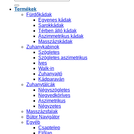
a
következőre:
Termékek
Fürdőkádak
Egyenes kádak
Sarokkádak
Térben álló kádak
Aszimmetrikus kádak
Masszázskádak
Zuhanykabinok
Szögletes
Szögletes aszimetrikus
Íves
Walk-in
Zuhanyajtó
Kádparaván
Zuhanytálcák
Négyszögletes
Negyedköríves
Aszimetrikus
Négyzetes
Masszázsfalak
Bútor Navigátor
Egyéb
Csaptelep
Előlap