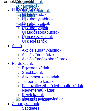
Termékkategóriák
Zuhanykabinok
Zuhanytálcák
ÚJDONSÁGOK
Fürdőszobabútorok
Új fürdőkádak
Kiegészítők
Új zuhanykabinok
Új zuhanytálcák
Teljes kínálatunk
Új zuhanyajtók
Új fürdőszobabútorok
Új masszázsfalak
Új kiegészítők
Akció
Akciós zuhanykabinok
Akciós fürdőkádak
Akciós fürdőszobabútorok
Fürdőkádak
Egyenes kádak
Sarokkádak
Aszimmetrikus kádak
Térben álló kádak
Falhoz illeszthető térbenálló kádak
Nagyméretű kádak
Kerek kádak
Masszázskádak
Zuhanykabinok
Szögletes