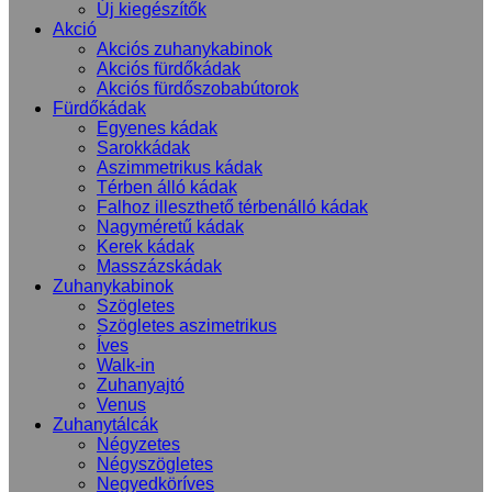
Új kiegészítők
Akció
Akciós zuhanykabinok
Akciós fürdőkádak
Akciós fürdőszobabútorok
Fürdőkádak
Egyenes kádak
Sarokkádak
Aszimmetrikus kádak
Térben álló kádak
Falhoz illeszthető térbenálló kádak
Nagyméretű kádak
Kerek kádak
Masszázskádak
Zuhanykabinok
Szögletes
Szögletes aszimetrikus
Íves
Walk-in
Zuhanyajtó
Venus
Zuhanytálcák
Négyzetes
Négyszögletes
Negyedköríves