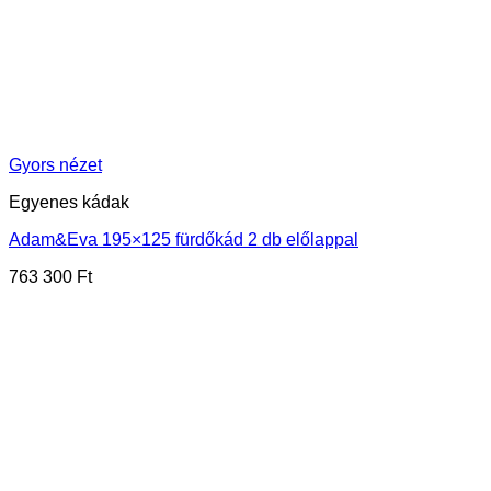
Gyors nézet
Egyenes kádak
Adam&Eva 195×125 fürdőkád 2 db előlappal
763 300
Ft