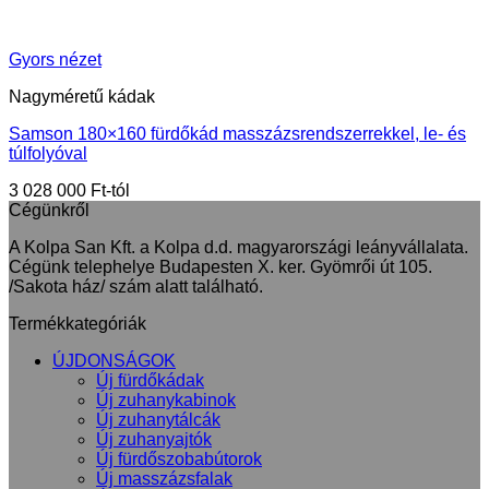
Gyors nézet
Nagyméretű kádak
Samson 180×160 fürdőkád masszázsrendszerrekkel, le- és
túlfolyóval
3 028 000
Ft
Cégünkről
A Kolpa San Kft. a Kolpa d.d. magyarországi leányvállalata.
Cégünk telephelye Budapesten X. ker. Gyömrői út 105.
/Sakota ház/ szám alatt található.
Termékkategóriák
ÚJDONSÁGOK
Új fürdőkádak
Új zuhanykabinok
Új zuhanytálcák
Új zuhanyajtók
Új fürdőszobabútorok
Új masszázsfalak