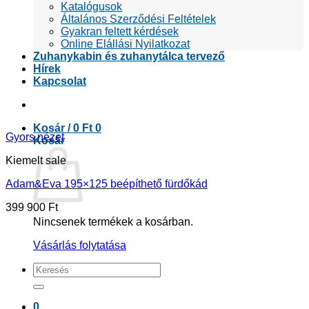
Katalógusok
Általános Szerződési Feltételek
Gyakran feltett kérdések
Online Elállási Nyilatkozat
Zuhanykabin és zuhanytálca tervező
Hírek
Kapcsolat
Kosár /
0
Ft
0
Gyors nézet
Kosár
Kiemelt sale
Adam&Eva 195×125 beépíthető fürdőkád
399 900
Ft
Nincsenek termékek a kosárban.
Vásárlás folytatása
Keresés
a
következőre:
0