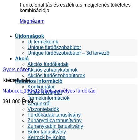
Funkcionalitás és esztétikus megjelenés tökéletes
kombinációja
Megnézem
Újdonságok
Új termékeink
Unique fürdőszobabútor
Unique fürdőszobabútor – 3d tervező
Akció
Akciós fürdőkádak
Gyors nézet
Akciós zuhanykabinok
Akciós fürdőszobabútorok
Kiemelt sale
Hasznos információ
Konfigurátor
Nabucco 190×120 kétszemélyes fürdőkád
Bútor Navigátor
Termékinformációk
391 800
Ft
Cégünkről
Viszonteladók
Fürdőkádak tanusítvány
Zuhanytálca tanusítvány
Zuhanykabin tanusítvány
Bútor tanusítvány
Kerrock by Kolpa