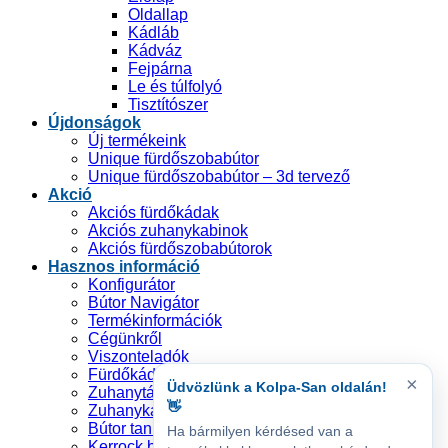
Oldallap
Kádláb
Kádváz
Fejpárna
Le és túlfolyó
Tisztítószer
Újdonságok
Új termékeink
Unique fürdőszobabútor
Unique fürdőszobabútor – 3d tervező
Akció
Akciós fürdőkádak
Akciós zuhanykabinok
Akciós fürdőszobabútorok
Hasznos információ
Konfigurátor
Bútor Navigátor
Termékinformációk
Cégünkről
Viszonteladók
Fürdőkádak tanusítvány
×
Üdvözlünk a Kolpa-San oldalán!
Zuhanytálca tanusítvány
👋
Zuhanykabin tanusítvány
Bútor tanusítvány
Ha bármilyen kérdésed van a
Kerrock by Kolpa