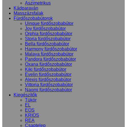
Aszimetrikus
Kádparaván
Masszázsfalak
Fürdőszobabútorok
Uinque fürdőszobabútor
Joy fürdőszobabútor
Orphia fürdőszobabútor
Storia fürdőszobabútor
Bella fürdőszobabútor
Harmony fürdőszobabútor
Malaya fürdőszobabútor
Pandora fürdőszobabútor
Oxana fürdőszobabútor
Kiki fürdőszobabútor
Evelin fürdőszobabútor
Alexis fürdőszobabútor
Vittoria fürdőszobabútor
Naomi fürdőszobabútor
Kiegészítők
Tükör
EL
EOS
KRIOS
REA
Csaptelep