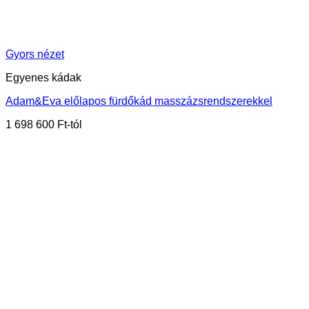
Gyors nézet
Egyenes kádak
Adam&Eva előlapos fürdőkád masszázsrendszerekkel
1 698 600
Ft