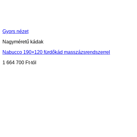
Gyors nézet
Nagyméretű kádak
Nabucco 190×120 fürdőkád masszázsrendszerrel
1 664 700
Ft