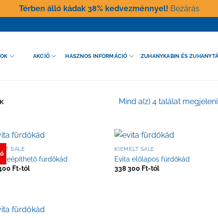
Térben álló kádak 38% kedvezménnyel!
Bezárás
GOK
AKCIÓ
HASZNOS INFORMÁCIÓ
ZUHANYKABIN ÉS ZUHANYT
Mind a(z) 4 találat megjelen
K
ELT SALE
KIEMELT SALE
ió
a beépíthető fürdőkád
Evita előlapos fürdőkád
 400
Ft
338 300
Ft