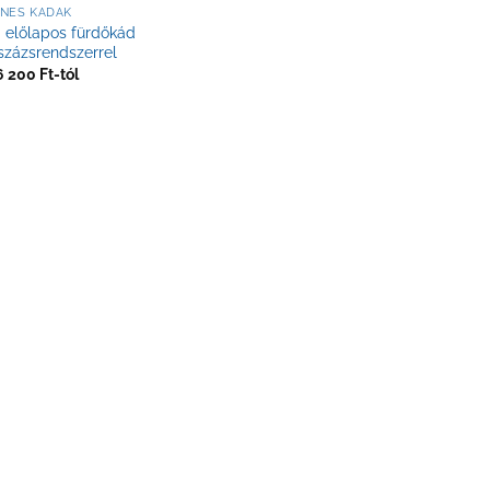
NES KÁDAK
a előlapos fürdőkád
zázsrendszerrel
6 200
Ft