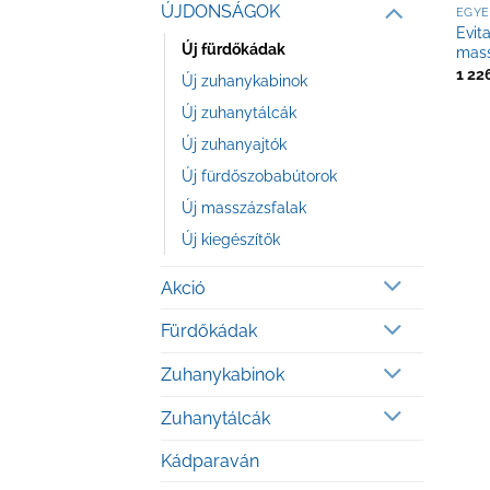
ÚJDONSÁGOK
EGYE
Evit
Új fürdőkádak
mass
1 22
Új zuhanykabinok
Új zuhanytálcák
Új zuhanyajtók
Új fürdőszobabútorok
Új masszázsfalak
Új kiegészítők
Akció
Fürdőkádak
Zuhanykabinok
Zuhanytálcák
Kádparaván