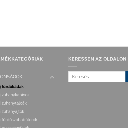
RMÉKKATEGÓRIÁK
KERESSEN AZ OLDALON
DONSÁGOK
j fürdőkádak
j zuhanykabinok
j zuhanytálcák
j zuhanyajtók
j fürdőszobabútorok
j masszázsfalak