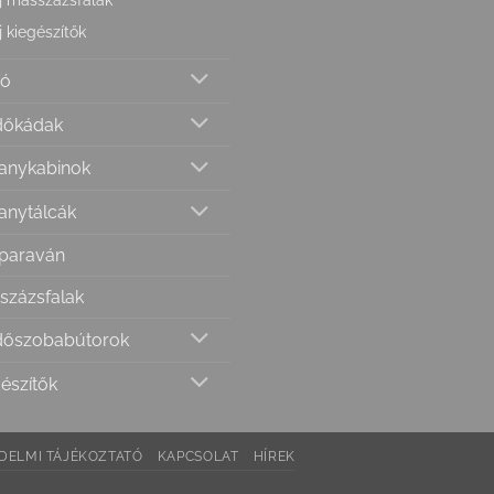
j kiegészítők
ió
dőkádak
anykabinok
anytálcák
paraván
százsfalak
dőszobabútorok
észítők
DELMI TÁJÉKOZTATÓ
KAPCSOLAT
HÍREK