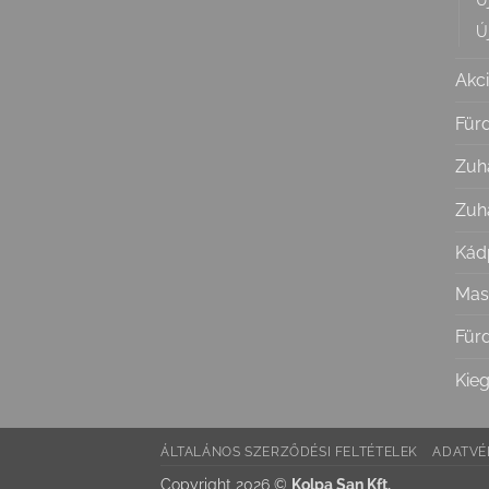
Ú
Akc
Für
Zuh
Zuh
Kád
Mas
Für
Kieg
ÁLTALÁNOS SZERZŐDÉSI FELTÉTELEK
ADATVÉ
Copyright 2026 ©
Kolpa San Kft.