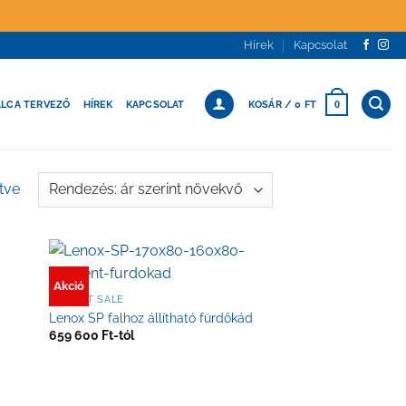
Hírek
Kapcsolat
ÁLCA TERVEZŐ
HÍREK
KAPCSOLAT
KOSÁR /
0
FT
0
Sorted
ítve
by
price:
low
to
Akció
high
KIEMELT SALE
Lenox SP falhoz állítható fürdőkád
659 600
Ft