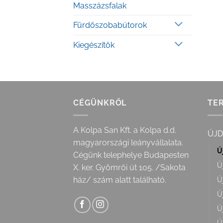
Masszázsfalak
Fürdőszobabútorok
Kiegészítők
CÉGÜNKRŐL
TE
A Kolpa San Kft. a Kolpa d.d.
ÚJ
magyarországi leányvállalata.
Ú
Cégünk telephelye Budapesten
Ú
X. ker. Gyömrői út 105. /Sakota
Ú
ház/ szám alatt található.
Ú
Ú
Ú