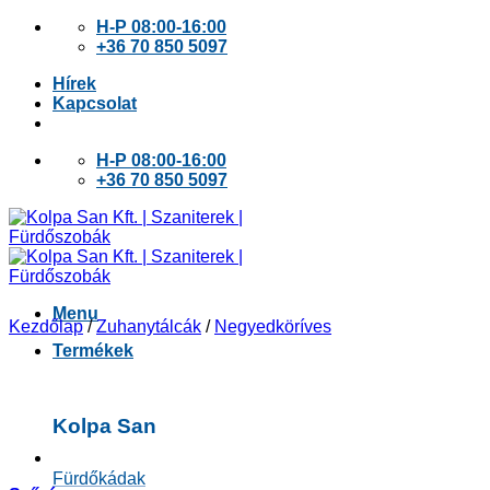
Skip
H-P 08:00-16:00
to
+36 70 850 5097
content
Hírek
Kapcsolat
H-P 08:00-16:00
+36 70 850 5097
Menu
Kezdőlap
/
Zuhanytálcák
/
Negyedköríves
Termékek
Kolpa San
Fürdőkádak