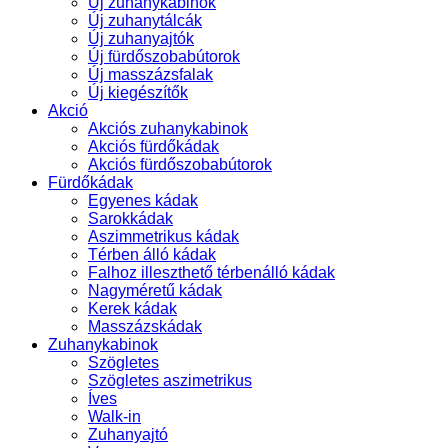
Új zuhanykabinok
Új zuhanytálcák
Új zuhanyajtók
Új fürdőszobabútorok
Új masszázsfalak
Új kiegészítők
Akció
Akciós zuhanykabinok
Akciós fürdőkádak
Akciós fürdőszobabútorok
Fürdőkádak
Egyenes kádak
Sarokkádak
Aszimmetrikus kádak
Térben álló kádak
Falhoz illeszthető térbenálló kádak
Nagyméretű kádak
Kerek kádak
Masszázskádak
Zuhanykabinok
Szögletes
Szögletes aszimetrikus
Íves
Walk-in
Zuhanyajtó