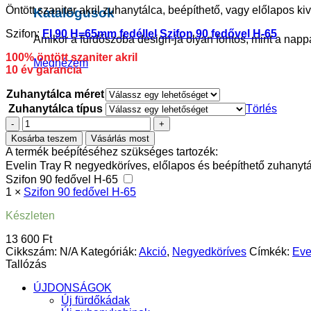
Öntött szaniter akril zuhanytálca, beépíthető, vagy előlapos k
Katalógusok
Szifon:
FI 90 H=65mm fedéllel
Szifon 90 fedővel H-65
Amikor a fürdőszoba design-ja olyan fontos, mint a napp
100% öntött szaniter akril
Megnézem
10 év garancia
Zuhanytálca méret
Zuhanytálca típus
Törlés
Evelin
Tray
Kosárba teszem
Vásárlás most
R
A termék beépítéséhez szükséges tartozék:
negyedköríves,
Evelin Tray R negyedköríves, előlapos és beépíthető zuhanyt
előlapos
Szifon 90 fedővel H-65
és
1
×
Szifon 90 fedővel H-65
beépíthető
zuhanytálca
Készleten
mennyiség
13 600
Ft
Cikkszám:
N/A
Kategóriák:
Akció
,
Negyedköríves
Címkék:
Eve
Tallózás
ÚJDONSÁGOK
Új fürdőkádak