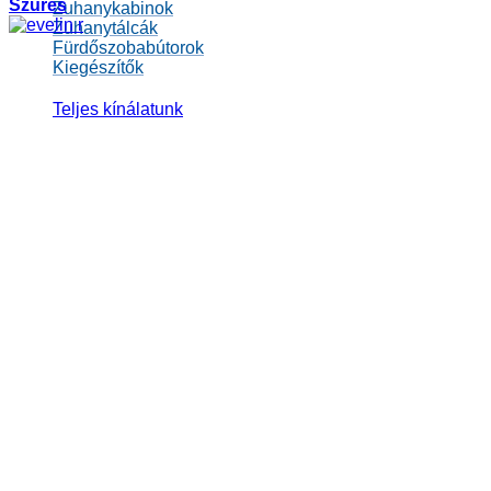
Szűrés
Zuhanykabinok
Zuhanytálcák
Fürdőszobabútorok
Kiegészítők
Teljes kínálatunk