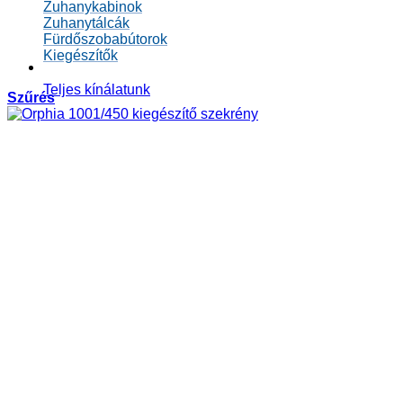
Zuhanykabinok
Zuhanytálcák
Fürdőszobabútorok
Kiegészítők
Teljes kínálatunk
Szűrés