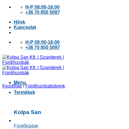
Skip
H-P 08:00-16:00
to
+36 70 850 5097
content
Hírek
Kapcsolat
H-P 08:00-16:00
+36 70 850 5097
Menu
Kezdőlap
/
Fürdőszobabútorok
Termékek
Kolpa San
Fürdőkádak