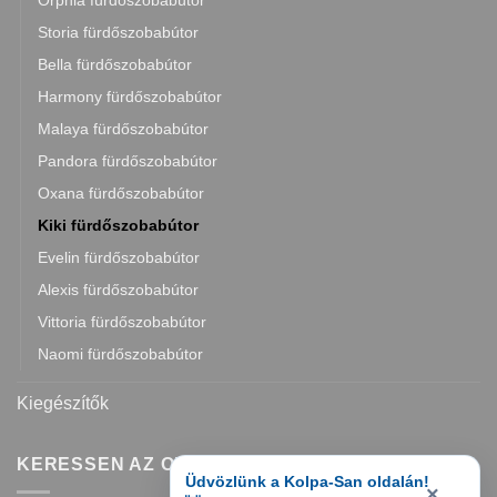
Orphia fürdőszobabútor
Storia fürdőszobabútor
Bella fürdőszobabútor
Harmony fürdőszobabútor
Malaya fürdőszobabútor
Pandora fürdőszobabútor
Oxana fürdőszobabútor
Kiki fürdőszobabútor
Evelin fürdőszobabútor
Alexis fürdőszobabútor
Vittoria fürdőszobabútor
Naomi fürdőszobabútor
Kiegészítők
KERESSEN AZ OLDALON
Üdvözlünk a Kolpa-San oldalán!
×