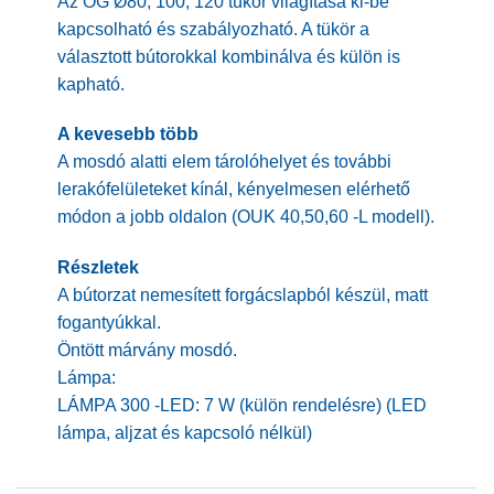
Az OG Ø80, 100, 120 tükör világítása ki-be
kapcsolható és szabályozható. A tükör a
választott bútorokkal kombinálva és külön is
kapható.
A kevesebb több
A mosdó alatti elem tárolóhelyet és további
lerakófelületeket kínál, kényelmesen elérhető
módon a jobb oldalon (OUK 40,50,60 -L modell).
Részletek
A bútorzat nemesített forgácslapból készül, matt
fogantyúkkal.
Öntött márvány mosdó.
Lámpa:
LÁMPA 300 -LED: 7 W (külön rendelésre) (LED
lámpa, aljzat és kapcsoló nélkül)