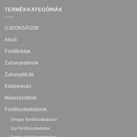
TERMÉKKATEGÓRIÁK
ÚJDONSÁGOK
Akció
Fürdőkádak
Zuhanykabinok
Zuhanytálcák
Kádparaván
Masszázsfalak
Fürdőszobabútorok
Uinque fürdőszobabútor
Joy fürdőszobabútor