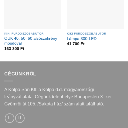
KIKI FÜRDŐSZOBABÚTOR
KIKI FÜRDŐSZOBABÚTOR
OUK 40, 50, 60 alsószekrény
Lámpa 300-LED
mosdóval
41 700
Ft
163 300
Ft
CÉGÜNKRŐL
A Kolpa San Kft. a Kolpa d.d. magyarországi
leányvállalata. Cégünk telephelye Budapesten X. ker.
Gyömrői út 105. /Sakota ház/ szám alatt található.