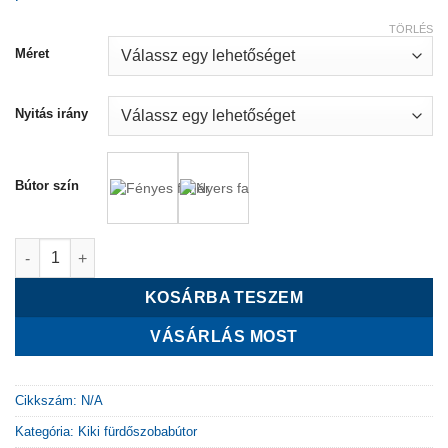
TÖRLÉS
Méret
Nyitás irány
Bútor szín
OUK 40, 50, 60 alsószekrény mosdóval - balos, jobbos mennyi
KOSÁRBA TESZEM
VÁSÁRLÁS MOST
Cikkszám:
N/A
Kategória:
Kiki fürdőszobabútor