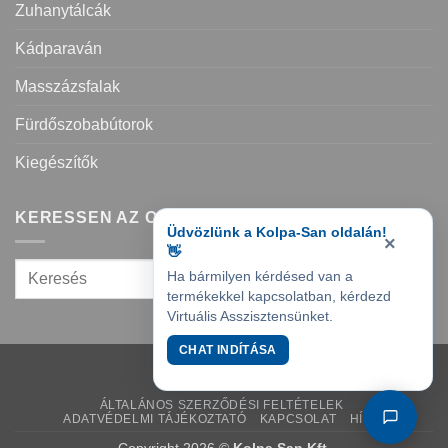
Zuhanytálcák
Kádparaván
Masszázsfalak
Fürdőszobabútorok
Kiegészítők
KERESSEN AZ OLDALON
Üdvözlünk a Kolpa-San oldalán!
×
👋
Ha bármilyen kérdésed van a
termékekkel kapcsolatban, kérdezd
Virtuális Asszisztensünket.
CHAT INDÍTÁSA
ÁLTALÁNOS SZERZŐDÉSI FELTÉTELEK
ADATVÉDELMI TÁJÉKOZTATÓ
KAPCSOLAT
HÍREK
Copyright 2026 ©
Kolpa San Kft.