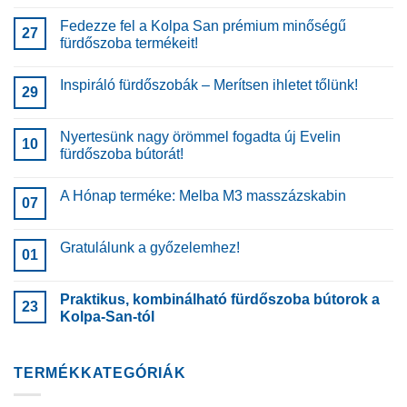
Fedezze fel a Kolpa San prémium minőségű
27
fürdőszoba termékeit!
Inspiráló fürdőszobák – Merítsen ihletet tőlünk!
29
Nyertesünk nagy örömmel fogadta új Evelin
10
fürdőszoba bútorát!
A Hónap terméke: Melba M3 masszázskabin
07
Gratulálunk a győzelemhez!
01
Praktikus, kombinálható fürdőszoba bútorok a
23
Kolpa-San-tól
TERMÉKKATEGÓRIÁK