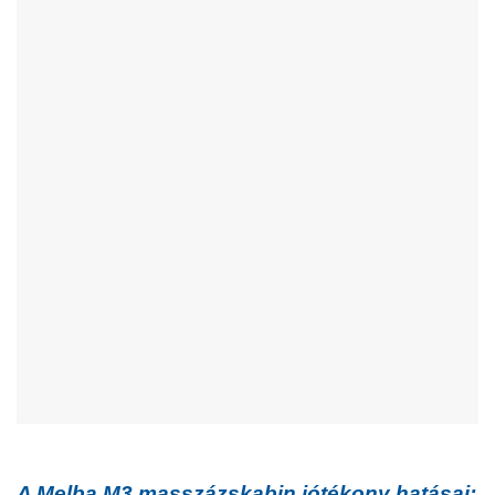
A Melba M3 masszázskabin jótékony hatásai: