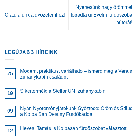
Nyertesünk nagy örömmel
Gratulálunk a győzelemhez!
fogadta új Evelin fürdőszoba
bútorát!
LEGÚJABB HÍREINK
Modern, praktikus, variálható – ismerd meg a Venus
25
zuhanykabin családot
Sikertermék: a Stellar UNI zuhanykabin
19
Nyári Nyereményjátékunk Győztese: Öröm és Stílus
09
a Kolpa San Destiny Fürdőkáddal!
Hevesi Tamás is Kolpasan fürdőszobát választott
12