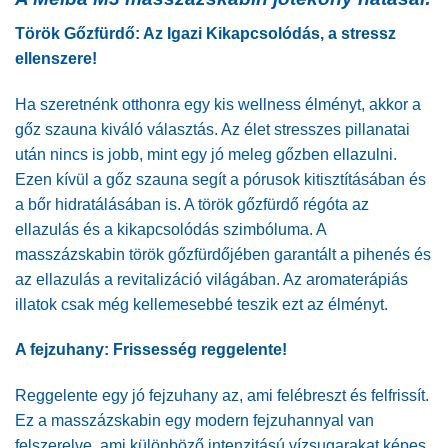
Török Gőzfürdő: Az Igazi Kikapcsolódás, a stressz
ellenszere!
Ha szeretnénk otthonra egy kis wellness élményt, akkor a
gőz szauna kiváló választás. Az élet stresszes pillanatai
után nincs is jobb, mint egy jó meleg gőzben ellazulni.
Ezen kívül a gőz szauna segít a pórusok kitisztításában és
a bőr hidratálásában is. A török gőzfürdő régóta az
ellazulás és a kikapcsolódás szimbóluma. A
masszázskabin török gőzfürdőjében garantált a pihenés és
az ellazulás a revitalizáció világában. Az aromaterápiás
illatok csak még kellemesebbé teszik ezt az élményt.
A fejzuhany: Frissesség reggelente!
Reggelente egy jó fejzuhany az, ami felébreszt és felfrissít.
Ez a masszázskabin egy modern fejzuhannyal van
felszerelve, ami különböző intenzitású vízsugarakat képes