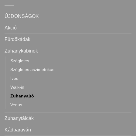
ÚJDONSÁGOK
Akció
Fürdőkádak
Zuhanykabinok
Szögletes
Szögletes aszimetrikus
Íves
Walk-in
Zuhanyajtó
Venus
Zuhanytálcák
Kádparaván