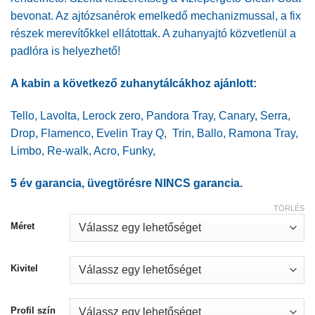
bevonat. Az ajtózsanérok emelkedő mechanizmussal, a fix
részek merevítőkkel ellátottak. A zuhanyajtó közvetlenül a
padlóra is helyezhető!
A kabin a következő zuhanytálcákhoz ajánlott:
Tello
,
Lavolta
,
Lerock zero
,
Pandora Tray
,
Canary
,
Serra
,
Drop
,
Flamenco
,
Evelin Tray Q
,
Trin
,
Ballo
,
Ramona Tray
,
Limbo
,
Re-walk
,
Acro
,
Funky
,
5 év garancia, üvegtörésre NINCS garancia.
TÖRLÉS
Méret
Kivitel
Profil szín