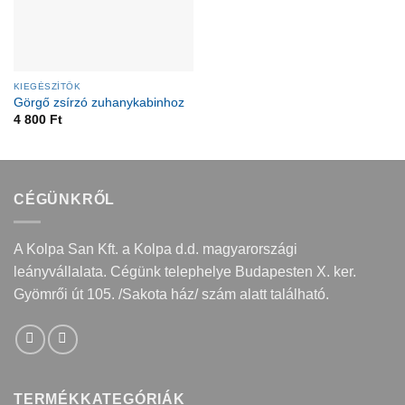
KIEGÉSZÍTŐK
Görgő zsírzó zuhanykabinhoz
4 800
Ft
CÉGÜNKRŐL
A Kolpa San Kft. a Kolpa d.d. magyarországi
leányvállalata. Cégünk telephelye Budapesten X. ker.
Gyömrői út 105. /Sakota ház/ szám alatt található.
TERMÉKKATEGÓRIÁK