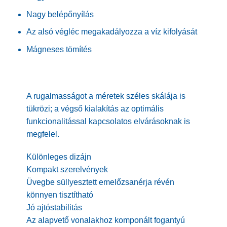
Nagy belépőnyílás
Az alsó végléc megakadályozza a víz kifolyását
Mágneses tömítés
A rugalmasságot a méretek széles skálája is
tükrözi; a végső kialakítás az optimális
funkcionalitással kapcsolatos elvárásoknak is
megfelel.
Különleges dizájn
Kompakt szerelvények
Üvegbe süllyesztett emelőzsanérja révén
könnyen tisztítható
Jó ajtóstabilitás
Az alapvető vonalakhoz komponált fogantyú