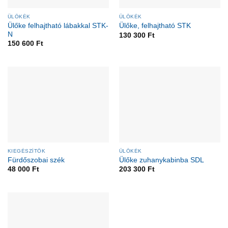
ÜLŐKÉK
ÜLŐKÉK
Ülőke felhajtható lábakkal STK-
Ülőke, felhajtható STK
N
130 300
Ft
150 600
Ft
KIEGÉSZÍTŐK
ÜLŐKÉK
Fürdőszobai szék
Ülőke zuhanykabinba SDL
48 000
Ft
203 300
Ft