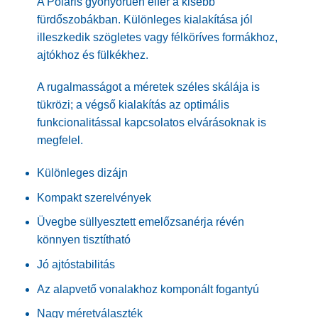
A Polaris gyönyörűen elfér a kisebb
fürdőszobákban. Különleges kialakítása jól
illeszkedik szögletes vagy félköríves formákhoz,
ajtókhoz és fülkékhez.
A rugalmasságot a méretek széles skálája is
tükrözi; a végső kialakítás az optimális
funkcionalitással kapcsolatos elvárásoknak is
megfelel.
Különleges dizájn
Kompakt szerelvények
Üvegbe süllyesztett emelőzsanérja révén
könnyen tisztítható
Jó ajtóstabilitás
Az alapvető vonalakhoz komponált fogantyú
Nagy méretválaszték