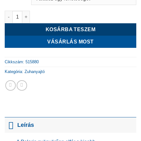
Polaris N önnálló zuhanyajtó két fal közé mennyiség
KOSÁRBA TESZEM
VÁSÁRLÁS MOST
Cikkszám:
515880
Kategória:
Zuhanyajtó
Leírás