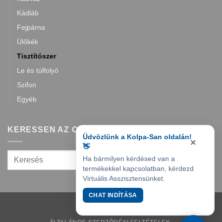
Kádláb
Fejpárna
Ülőkék
Tisztítószer
Le és túlfolyó
Szifon
Egyéb
KERESSEN AZ OLDALON
Üdvözlünk a Kolpa-San oldalán!
×
👋
Ha bármilyen kérdésed van a
termékekkel kapcsolatban, kérdezd
Virtuális Asszisztensünket.
CHAT INDÍTÁSA