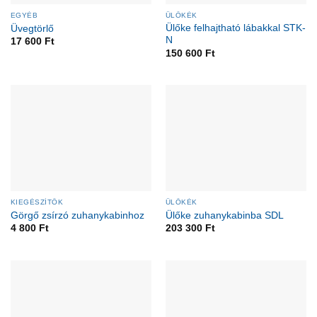
EGYÉB
ÜLŐKÉK
Ülőke felhajtható lábakkal STK-
Üvegtörlő
N
17 600
Ft
150 600
Ft
KIEGÉSZÍTŐK
ÜLŐKÉK
Görgő zsírzó zuhanykabinhoz
Ülőke zuhanykabinba SDL
4 800
Ft
203 300
Ft