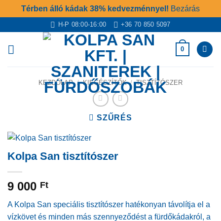
Térben álló kádak 38% kedvezménnyel!
Bezárás
Skip
H-P 08:00-16:00
+36 70 850 5097
to
content
0
KEZDŐLAP
/
KIEGÉSZÍTŐK
/
TISZTÍTÓSZER
SZŰRÉS
Kolpa San tisztítószer
9 000
Ft
A Kolpa San speciális tisztítószer hatékonyan távolítja el a
vízkövet és minden más szennyeződést a fürdőkádakról, a