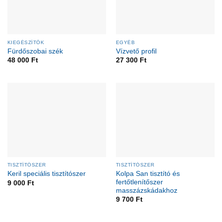
KIEGÉSZÍTŐK
EGYÉB
Fürdőszobai szék
Vízvető profil
48 000
Ft
27 300
Ft
TISZTÍTÓSZER
TISZTÍTÓSZER
Kolpa San tisztító és
Keril speciális tisztítószer
fertőtlenítőszer
9 000
Ft
masszázskádakhoz
9 700
Ft