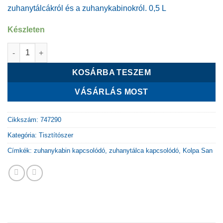
zuhanytálcákról és a zuhanykabinokról. 0,5 L
Készleten
Kolpa San tisztítószer mennyiség
KOSÁRBA TESZEM
VÁSÁRLÁS MOST
Cikkszám:
747290
Kategória:
Tisztítószer
Címkék:
zuhanykabin kapcsolódó
,
zuhanytálca kapcsolódó
,
Kolpa San