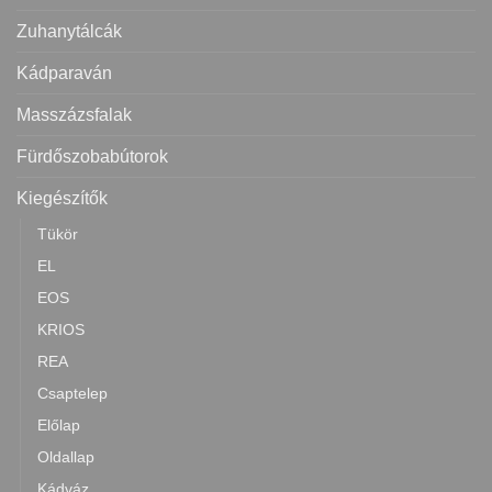
Zuhanytálcák
Kádparaván
Masszázsfalak
Fürdőszobabútorok
Kiegészítők
Tükör
EL
EOS
KRIOS
REA
Csaptelep
Előlap
Oldallap
Kádváz