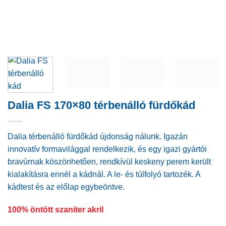
Dalia FS 170×80 térbenálló fürdőkád
Dalia térbenálló fürdőkád újdonság nálunk. Igazán
innovatív formavilággal rendelkezik, és egy igazi gyártói
bravúrnak köszönhetően, rendkívül keskeny perem került
kialakításra ennél a kádnál. A le- és túlfolyó tartozék. A
kádtest és az előlap egybeöntve.
100% öntött szaniter akril