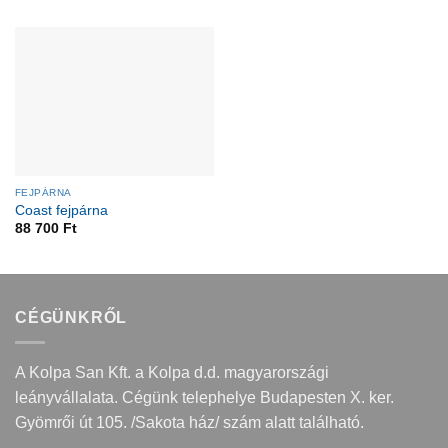
FEJPÁRNA
Coast fejpárna
88 700
Ft
CÉGÜNKRŐL
A Kolpa San Kft. a Kolpa d.d. magyarországi
leányvállalata. Cégünk telephelye Budapesten X. ker.
Gyömrői út 105. /Sakota ház/ szám alatt található.