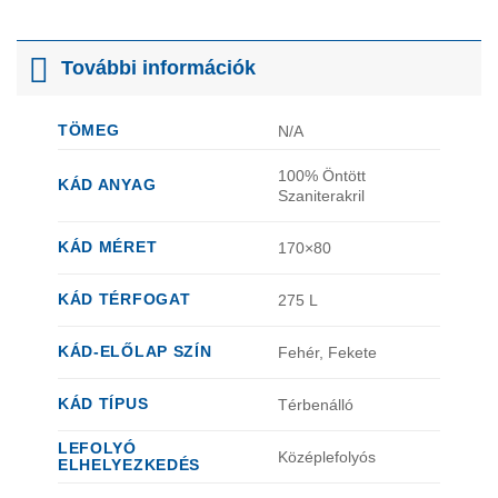
További információk
TÖMEG
N/A
100% Öntött
KÁD ANYAG
Szaniterakril
KÁD MÉRET
170×80
KÁD TÉRFOGAT
275 L
KÁD-ELŐLAP SZÍN
Fehér, Fekete
KÁD TÍPUS
Térbenálló
LEFOLYÓ
Középlefolyós
ELHELYEZKEDÉS