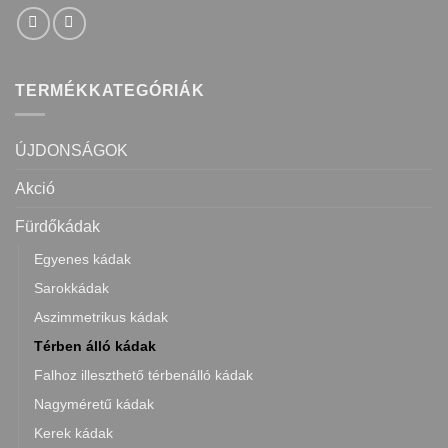
TERMÉKKATEGÓRIÁK
ÚJDONSÁGOK
Akció
Fürdőkádak
Egyenes kádak
Sarokkádak
Aszimmetrikus kádak
Térben álló kádak
Falhoz illeszthető térbenálló kádak
Nagyméretű kádak
Kerek kádak