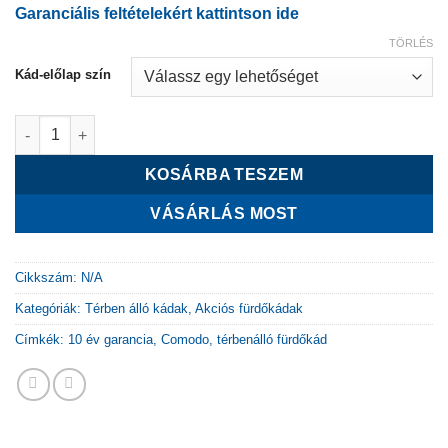
Garanciális feltételekért kattintson ide
TÖRLÉS
Kád-előlap szín
Dalia FS 170x80 térbenálló fürdőkád mennyiség
KOSÁRBA TESZEM
VÁSÁRLÁS MOST
Cikkszám:
N/A
Kategóriák:
Térben álló kádak
,
Akciós fürdőkádak
Címkék:
10 év garancia
,
Comodo
,
térbenálló fürdőkád