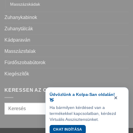
Masszázskádak
Zuhanykabinok
Zuhanytálcák
Kádparaván
Masszázsfalak
Fürdőszobabútorok
Kiegészítők
KERESSEN AZ OLDALON
Üdvözlünk a Kolpa-San oldalán!
×
👋
Ha bármilyen kérdésed van a
termékekkel kapcsolatban, kérdezd
Virtuális Asszisztensünket.
CHAT INDÍTÁSA