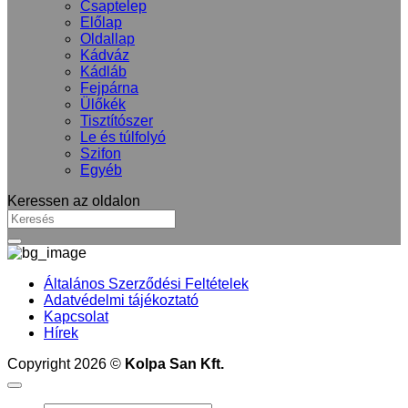
Csaptelep
Előlap
Oldallap
Kádváz
Kádláb
Fejpárna
Ülőkék
Tisztítószer
Le és túlfolyó
Szifon
Egyéb
Keressen az oldalon
Általános Szerződési Feltételek
Adatvédelmi tájékoztató
Kapcsolat
Hírek
Copyright 2026 ©
Kolpa San Kft.