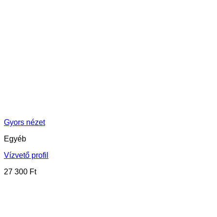
Gyors nézet
Egyéb
Vízvető profil
27 300
Ft