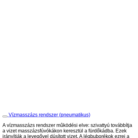
Vízmasszázs rendszer (pneumatikus)
A vízmasszázs rendszer mûködési elve: szivattyú továbbítja
a vizet masszázsfúvókákon keresztül a fürdőkádba. Ezek
irányítják a levegővel dúsított vizet. A légbuborékok ezrei a