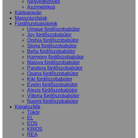
Negyedköríves
Aszimetrikus
Kádparaván
Masszázsfalak
Fürdőszobabútorok
Uinque fürdőszobabútor
Joy fürdőszobabútor
Orphia fürdőszobabútor
Storia fürdőszobabútor
Bella fürdőszobabútor
Harmony fürdőszobabútor
Malaya fürdőszobabútor
Pandora fürdőszobabútor
Oxana fürdőszobabútor
Kiki fürdőszobabútor
Evelin fürdőszobabútor
Alexis fürdőszobabútor
Vittoria fürdőszobabútor
Naomi fürdőszobabútor
Kiegészítők
Tükör
EL
EOS
KRIOS
REA