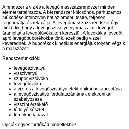
A rendszer a víz és a levegő masszázsrendszer minden
elemét tartalmazza. A két rendszer kölcsönös, párhuzamos
működése intenzíven hat az emberi testre, teljesen
regenerálja és relaxálja. A levegőmasszázs rendszer úgy
működik, hogy a levegőszivattyú nyomás alatti levegőt
áramoltat a levegőfúvókákon keresztül. A fúvókák a levegőt
apró levegőbuborékokba törik, ezek pedig vízzel
keverednek. A buborékok kinetikus energiájuk folytán végzik
a masszázst.
Rendszerfunkciók:
levegőszivattyú
vízszivattyú
szuper vízfúvóka
levegőfúvóka
a víz- és a levegőszivattyú elektronikai bekapcsolása
a levegőszivattyú fordulatszámának elektronikai
szabályozása
vízszint érzékelő
túlfolyó készlet
fürdőkád lábazat
Opciók egyes fürdőkád modellekhez: