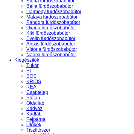
Storia fürdőszobabútor
Bella fürdőszobabútor
Harmony fürdőszobabútor
Malaya fürdőszobabútor
Pandora fürdőszobabútor
Oxana fürdőszobabútor
Kiki fürdőszobabútor
Evelin fürdőszobabútor
Alexis fürdőszobabútor
Vittoria fürdőszobabútor
Naomi fürdőszobabútor
Kiegészítők
Tükör
EL
EOS
KRIOS
REA
Csaptelep
Előlap
Oldallap
Kádváz
Kádláb
Fejpárna
Ülőkék
Tisztítószer