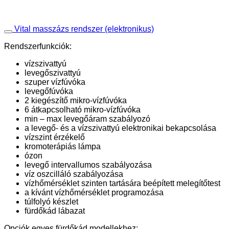
Vital masszázs rendszer (elektronikus)
Rendszerfunkciók:
vízszivattyú
levegőszivattyú
szuper vízfúvóka
levegőfúvóka
2 kiegészítő mikro-vízfúvóka
6 átkapcsolható mikro-vízfúvóka
min – max levegőáram szabályozó
a levegő- és a vízszivattyú elektronikai bekapcsolása
vízszint érzékelő
kromoterápiás lámpa
ózon
levegő intervallumos szabályozása
víz oszcilláló szabályozása
vízhőmérséklet szinten tartására beépített melegítőtest
a kívánt vízhőmérséklet programozása
túlfolyó készlet
fürdőkád lábazat
Opciók egyes fürdőkád modellekhez: