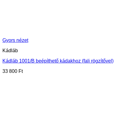
Gyors nézet
Kádláb
Kádláb 1001/B beépíthető kádakhoz (fali rögzítővel)
33 800
Ft