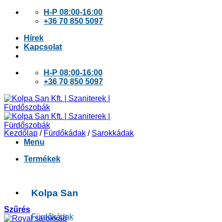
Skip
H-P 08:00-16:00
to
+36 70 850 5097
content
Hírek
Kapcsolat
H-P 08:00-16:00
+36 70 850 5097
Kezdőlap
/
Fürdőkádak
/
Sarokkádak
Menu
Termékek
Kolpa San
Szűrés
Fürdőkádak