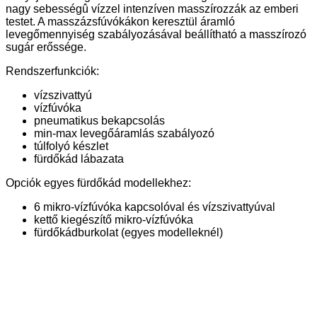
nagy sebességû vízzel intenzíven masszírozzák az emberi
testet. A masszázsfúvókákon keresztül áramló
levegőmennyiség szabályozásával beállítható a masszírozó
sugár erőssége.
Rendszerfunkciók:
vízszivattyú
vízfúvóka
pneumatikus bekapcsolás
min-max levegőáramlás szabályozó
túlfolyó készlet
fürdőkád lábazata
Opciók egyes fürdőkád modellekhez:
6 mikro-vízfúvóka kapcsolóval és vízszivattyúval
kettő kiegészítő mikro-vízfúvóka
fürdőkádburkolat (egyes modelleknél)