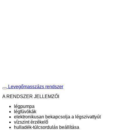
Levegőmasszázs rendszer
A RENDSZER JELLEMZŐI
légpumpa
légfúvókák
elektronikusan bekapcsolja a légszivattyút
vízszint érzékelő
hulladék-túlcsordulás beállítása