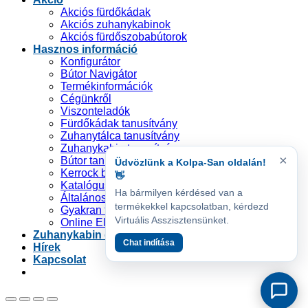
Akciós fürdőkádak
Akciós zuhanykabinok
Akciós fürdőszobabútorok
Hasznos információ
Konfigurátor
Bútor Navigátor
Termékinformációk
Cégünkről
Viszonteladók
Fürdőkádak tanusítvány
Zuhanytálca tanusítvány
Zuhanykabin tanusítvány
×
Bútor tanusítvány
Üdvözlünk a Kolpa-San oldalán!
Kerrock by Kolpa
👋
Katalógusok
Ha bármilyen kérdésed van a
Általános Szerződési Feltételek
termékekkel kapcsolatban, kérdezd
Gyakran feltett kérdések
Virtuális Asszisztensünket.
Online Elállási Nyilatkozat
Zuhanykabin és zuhanytálca tervező
Chat indítása
Hírek
Kapcsolat