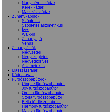
Nagyméretű kádak
Kerek kádak
Masszázskádak
Zuhanykabinok
Szögletes
Szögletes aszimetrikus
Íves
Walk-in
Zuhanyajtó
Venus
Zuhanytálcák
Négyzetes
Négyszögletes
Negyedköríves
Aszimetrikus
Masszázsfalak
Kádparaván
Fürdőszobabútorok
Uinque fürdőszobabútor
Joy fürdőszobabútor
Orphia fürdőszobabútor
Storia fürdőszobabútor
Bella fürdőszobabútor
Harmony fürdőszobabútor
Malaya fürdőszobabútor