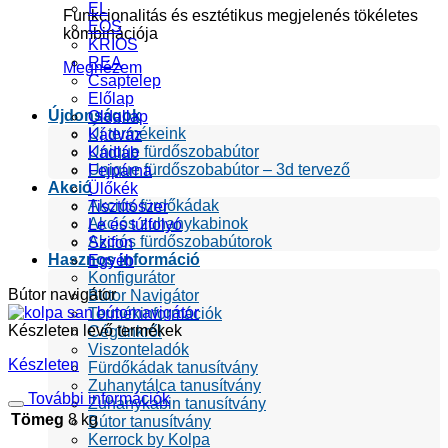
EL
Funkcionalitás és esztétikus megjelenés tökéletes
EOS
kombinációja
KRIOS
REA
Megnézem
Csaptelep
Előlap
Újdonságok
Oldallap
Új termékeink
Kádváz
Unique fürdőszobabútor
Kádláb
Unique fürdőszobabútor – 3d tervező
Fejpárna
Akció
Ülőkék
Akciós fürdőkádak
Tisztítószer
Akciós zuhanykabinok
Le és túlfolyó
Akciós fürdőszobabútorok
Szifon
Hasznos információ
Egyéb
Konfigurátor
Bútor navigátor
Bútor Navigátor
Termékinformációk
Készleten levő termékek
Cégünkről
Viszonteladók
Készleten
Fürdőkádak tanusítvány
Zuhanytálca tanusítvány
További információk
Zuhanykabin tanusítvány
Tömeg
8 kg
Bútor tanusítvány
Kerrock by Kolpa