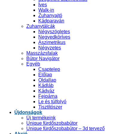
Íves
Walk-in
Zuhanyajtó
Kádparaván
Zuhanytálcák
Négyszögletes
Negyedköríves
Aszimetrikus
Négyzetes
Masszázsfalak
Bútor Navigátor
Egyéb
Csaptelep
Előlap
Oldallap
Kádláb
Kádváz
Fejpárna
Le és túlfolyó
Tisztítószer
Újdonságok
Új termékeink
Unique fürdőszobabútor
Unique fürdőszobabútor – 3d tervező
Akció