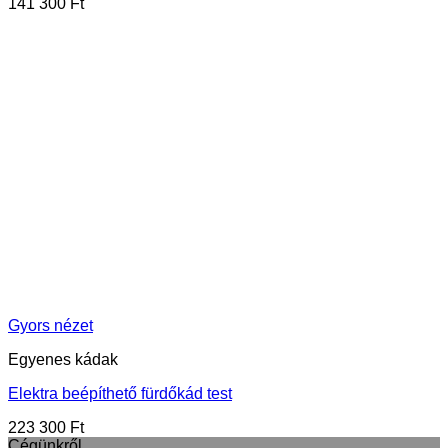
141 300
Ft
Gyors nézet
Egyenes kádak
Elektra beépíthető fürdőkád test
223 300
Ft
Cégünkről