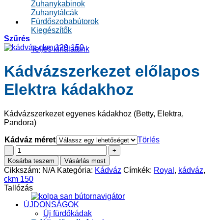
Zuhanykabinok
Zuhanytálcák
Fürdőszobabútorok
Kiegészítők
Szűrés
Teljes kínálatunk
Kádvázszerkezet előlapos
Elektra kádakhoz
Kádvázszerkezet egyenes kádakhoz (Betty, Elektra,
Pandora)
Kádváz méret
Törlés
Kádvázszerkezet
előlapos
Kosárba teszem
Vásárlás most
Elektra
Cikkszám:
N/A
Kategória:
Kádváz
Címkék:
Royal
,
kádváz
,
kádakhoz
ckm 150
mennyiség
Tallózás
ÚJDONSÁGOK
Új fürdőkádak