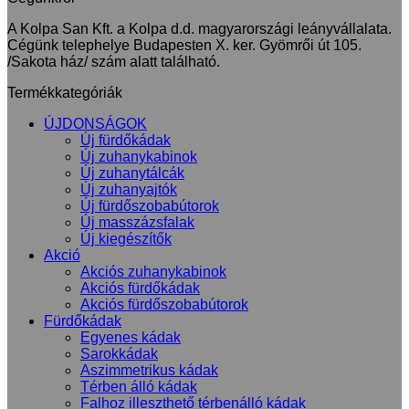
A Kolpa San Kft. a Kolpa d.d. magyarországi leányvállalata.
Cégünk telephelye Budapesten X. ker. Gyömrői út 105.
/Sakota ház/ szám alatt található.
Termékkategóriák
ÚJDONSÁGOK
Új fürdőkádak
Új zuhanykabinok
Új zuhanytálcák
Új zuhanyajtók
Új fürdőszobabútorok
Új masszázsfalak
Új kiegészítők
Akció
Akciós zuhanykabinok
Akciós fürdőkádak
Akciós fürdőszobabútorok
Fürdőkádak
Egyenes kádak
Sarokkádak
Aszimmetrikus kádak
Térben álló kádak
Falhoz illeszthető térbenálló kádak