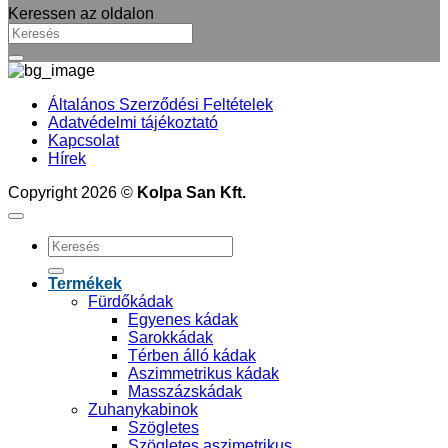
Keressen az oldalon
Általános Szerződési Feltételek
Adatvédelmi tájékoztató
Kapcsolat
Hírek
Copyright 2026 ©
Kolpa San Kft.
Keresés
a
következőre:
Termékek
Fürdőkádak
Egyenes kádak
Sarokkádak
Térben álló kádak
Aszimmetrikus kádak
Masszázskádak
Zuhanykabinok
Szögletes
Szögletes aszimetrikus