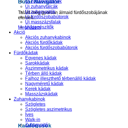
Bútor Navigátor
Új zuhanykabinok
Új zuhanytálcák
Új zuhanyajtók
Találd meg gyorsan álmaid fürdőszobájának
Új fürdőszobabútorok
elemeit...
Új masszázsfalak
Új kiegészítők
Megnézem
Akció
Akciós zuhanykabinok
Akciós fürdőkádak
Akciós fürdőszobabútorok
Fürdőkádak
Egyenes kádak
Sarokkádak
Aszimmetrikus kádak
Térben álló kádak
Falhoz illeszthető térbenálló kádak
Nagyméretű kádak
Kerek kádak
Masszázskádak
Zuhanykabinok
Szögletes
Szögletes aszimetrikus
Íves
Walk-in
Zuhanyajtó
Katalógusok