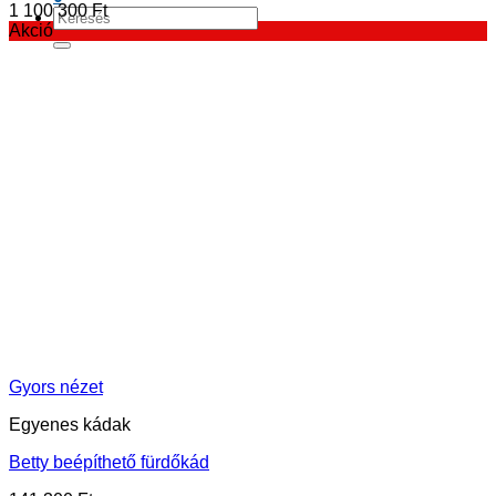
1 100 300
Ft
Keresés
Akció
a
következőre:
Gyors nézet
Egyenes kádak
Betty beépíthető fürdőkád