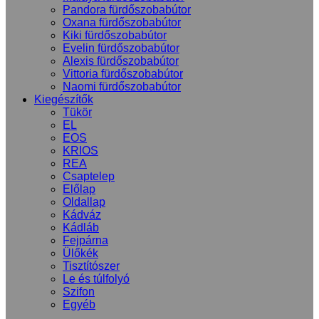
Pandora fürdőszobabútor
Oxana fürdőszobabútor
Kiki fürdőszobabútor
Evelin fürdőszobabútor
Alexis fürdőszobabútor
Vittoria fürdőszobabútor
Naomi fürdőszobabútor
Kiegészítők
Tükör
EL
EOS
KRIOS
REA
Csaptelep
Előlap
Oldallap
Kádváz
Kádláb
Fejpárna
Ülőkék
Tisztítószer
Le és túlfolyó
Szifon
Egyéb