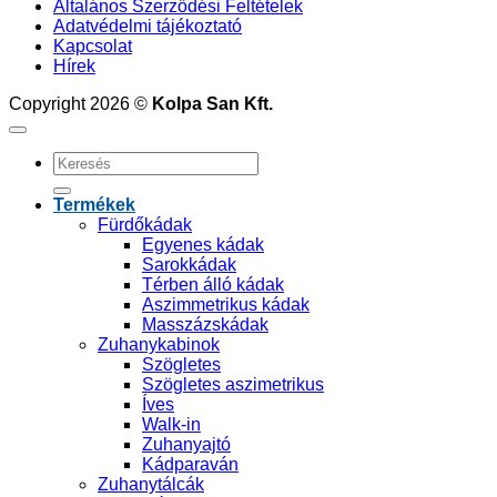
Általános Szerződési Feltételek
Adatvédelmi tájékoztató
Kapcsolat
Hírek
Copyright 2026 ©
Kolpa San Kft.
Keresés
a
következőre:
Termékek
Fürdőkádak
Egyenes kádak
Sarokkádak
Térben álló kádak
Aszimmetrikus kádak
Masszázskádak
Zuhanykabinok
Szögletes
Szögletes aszimetrikus
Íves
Walk-in
Zuhanyajtó
Kádparaván
Zuhanytálcák