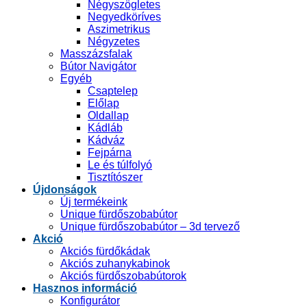
Négyszögletes
Negyedköríves
Aszimetrikus
Négyzetes
Masszázsfalak
Bútor Navigátor
Egyéb
Csaptelep
Előlap
Oldallap
Kádláb
Kádváz
Fejpárna
Le és túlfolyó
Tisztítószer
Újdonságok
Új termékeink
Unique fürdőszobabútor
Unique fürdőszobabútor – 3d tervező
Akció
Akciós fürdőkádak
Akciós zuhanykabinok
Akciós fürdőszobabútorok
Hasznos információ
Konfigurátor