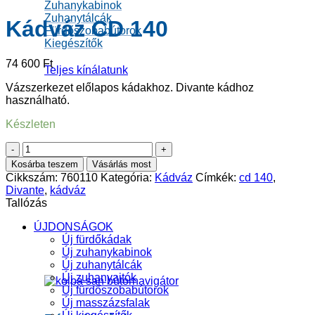
Zuhanykabinok
Zuhanytálcák
Kádváz CD 140
Fürdőszobabútorok
Kiegészítők
74 600
Ft
Teljes kínálatunk
Vázszerkezet előlapos kádakhoz. Divante kádhoz
használható.
Készleten
Kádváz
CD
Kosárba teszem
Vásárlás most
140
Cikkszám:
760110
Kategória:
Kádváz
Címkék:
cd 140
,
mennyiség
Divante
,
kádváz
Tallózás
ÚJDONSÁGOK
Új fürdőkádak
Új zuhanykabinok
Új zuhanytálcák
Új zuhanyajtók
Új fürdőszobabútorok
Új masszázsfalak