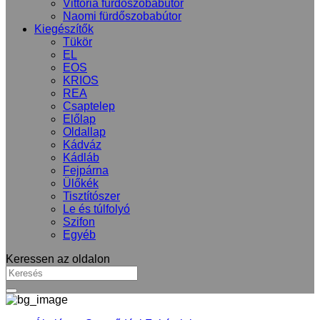
Vittoria fürdőszobabútor
Naomi fürdőszobabútor
Kiegészítők
Tükör
EL
EOS
KRIOS
REA
Csaptelep
Előlap
Oldallap
Kádváz
Kádláb
Fejpárna
Ülőkék
Tisztítószer
Le és túlfolyó
Szifon
Egyéb
Keressen az oldalon