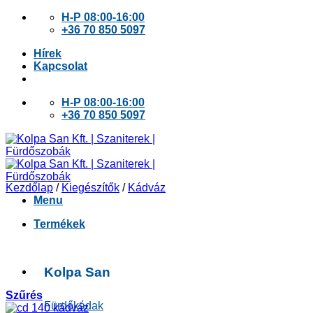
Skip
H-P 08:00-16:00
to
+36 70 850 5097
content
Hírek
Kapcsolat
H-P 08:00-16:00
+36 70 850 5097
Kezdőlap
/
Kiegészítők
/
Kádváz
Menu
Termékek
Kolpa San
Szűrés
Fürdőkádak