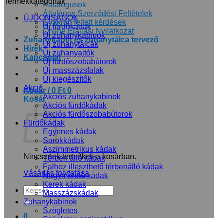
Termékkategóriák
Katalógusok
Általános Szerződési Feltételek
ÚJDONSÁGOK
Gyakran feltett kérdések
Új fürdőkádak
Online Elállási Nyilatkozat
Új zuhanykabinok
Zuhanykabin és zuhanytálca tervező
Új zuhanytálcák
Hírek
Új zuhanyajtók
Kapcsolat
Új fürdőszobabútorok
Új masszázsfalak
Új kiegészítők
Akció
Kosár /
0
Ft
0
Akciós zuhanykabinok
Kosár
Akciós fürdőkádak
Akciós fürdőszobabútorok
Fürdőkádak
Egyenes kádak
Sarokkádak
Aszimmetrikus kádak
Nincsenek termékek a kosárban.
Térben álló kádak
Falhoz illeszthető térbenálló kádak
Vásárlás folytatása
Nagyméretű kádak
Kerek kádak
Keresés
Masszázskádak
a
Zuhanykabinok
következőre:
Szögletes
0