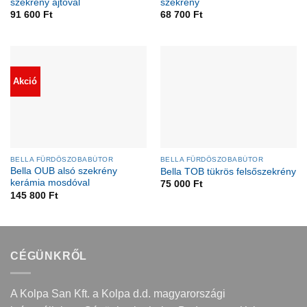
szekrény ajtóval
szekrény
91 600
Ft
68 700
Ft
Akció
BELLA FÜRDŐSZOBABÚTOR
BELLA FÜRDŐSZOBABÚTOR
Bella OUB alsó szekrény
Bella TOB tükrös felsőszekrény
kerámia mosdóval
75 000
Ft
145 800
Ft
CÉGÜNKRŐL
A Kolpa San Kft. a Kolpa d.d. magyarországi