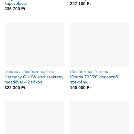
kapcsolóval
247 100
Ft
236 700
Ft
HARMONY FÜRDŐSZOBABÚTOR
FÜRDŐSZOBABÚTOROK
Harmony OUHW alsó szekrény
Vittoria 702/20 kiegészítő
mosdóval – 2 fiókos
szekrény
322 300
Ft
100 000
Ft