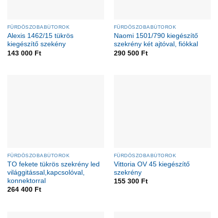
FÜRDŐSZOBABÚTOROK
FÜRDŐSZOBABÚTOROK
Alexis 1462/15 tükrös
Naomi 1501/790 kiegészítő
kiegészítő szekény
szekrény két ajtóval, fiókkal
143 000
Ft
290 500
Ft
FÜRDŐSZOBABÚTOROK
FÜRDŐSZOBABÚTOROK
TO fekete tükrös szekrény led
Vittoria OV 45 kiegészítő
világgitással,kapcsolóval,
szekrény
konnektorral
155 300
Ft
264 400
Ft