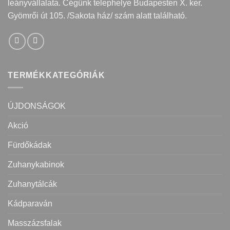
leányvállalata. Cégünk telephelye Budapesten X. ker.
Gyömrői út 105. /Sakota ház/ szám alatt található.
TERMÉKKATEGÓRIÁK
ÚJDONSÁGOK
Akció
Fürdőkádak
Zuhanykabinok
Zuhanytálcák
Kádparaván
Masszázsfalak