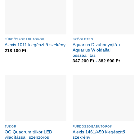
FÜRDŐSZOBABÚTOROK
SZÖGLETES
Aquarius D zuhanyajtó +
Alexis 1011 kiegészítő szekény
Aquarius W oldalfal
218 100
Ft
összeállítás
347 200
Ft
-
382 900
Ft
TÜKÖR
FÜRDŐSZOBABÚTOROK
OG Quadrum tükör LED
Alexis 1461/450 kiegészítő
világítással, szenzoros
szekrény