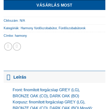
VÁSÁRLÁS MOST
Cikkszám:
N/A
Kategóriák:
Harmony fürdőszobabútor
,
Fürdőszobabútorok
Címke:
harmony
Leírás
Front: finomított forgácslap GREY (LG),
BRONZE OAK (CO), DARK OAK (BO)
Korpusz: finomított forgácslap GREY (LG),
BRONZE OAK (CO), DARK OAK (BO) Mosdó: