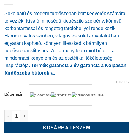
Sokoldalú és modern fürdőszobabútort kedvelők számára
tervezték. Kiváló minőségű kiegészítő szekrény, könnyű
karbantartással és rengeteg tárolóhellyel rendelkezik.
Három divatos színben, világos és sötét árnyalatokban
egyaránt kapható, könnyen illeszkedik bármilyen
fürdőszobai stílushoz. A Harmony több mint bútor – a
mindennapi kényelem és az esztétikai tökéletesség
inspirációja.
Termék garancia 2 év garancia a Kolpasan
fürdőszoba bútorokra.
TÖRLÉS
Bútor szín
Harmony H 562/600 kiegészítő szekrény mennyiség
KOSÁRBA TESZEM