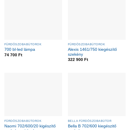
FÜRDŐSZOBABÚTOROK
FÜRDŐSZOBABÚTOROK
Alexis 1461/750 kiegészítő
700 bl-led lámpa
szekény
74 700
Ft
322 900
Ft
FÜRDŐSZOBABÚTOROK
BELLA FÜRDŐSZOBABÚTOR
Naomi 702/600/20 kigészítő
Bella B 702/600 kiegészitő