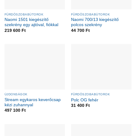
FÜRDŐSZOBABÚTOROK
FÜRDŐSZOBABÚTOROK
Naomi 1501 kiegészítő
Naomi 700/13 kiegészítő
szekrény egy ajtóval, fiókkal
polcos szekrény
219 600
Ft
44 700
Ft
ÚJDONSÁGOK
FÜRDŐSZOBABÚTOROK
Stream egykaros keverőcsap
Polc OG fehér
kézi zuhannyal
31 400
Ft
497 100
Ft