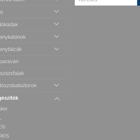
ió
dőkádak
anykabinok
anytálcák
paraván
százsfalak
dőszobabútorok
gészítők
ükör
L
OS
RIOS