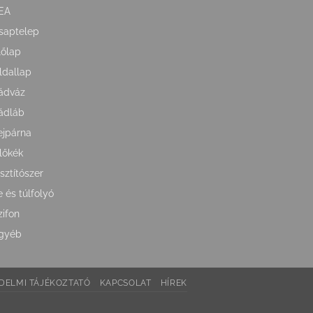
EA
saptelep
lőlap
ldallap
ádváz
ádláb
ejpárna
lőkék
isztítószer
e és túlfolyó
zifon
gyéb
DELMI TÁJÉKOZTATÓ
KAPCSOLAT
HÍREK