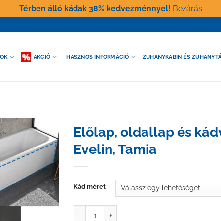
Térben álló kádak 38% kedvezménnyel!
Bezárás
GOK
AKCIÓ
HASZNOS INFORMÁCIÓ
ZUHANYKABIN ÉS ZUHANYT
Előlap, oldallap és kád
Evelin, Tamia
Kád méret
Előlap, oldallap és kádvázszett - Destiny, Ev