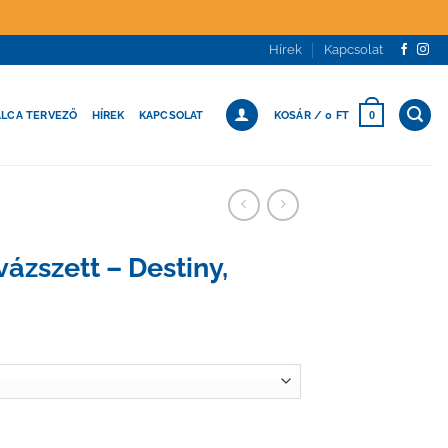
Hírek
Kapcsolat
ÁLCA TERVEZŐ
HÍREK
KAPCSOLAT
KOSÁR /
0
FT
0
vázszett – Destiny,
elin, Tamia mennyiség