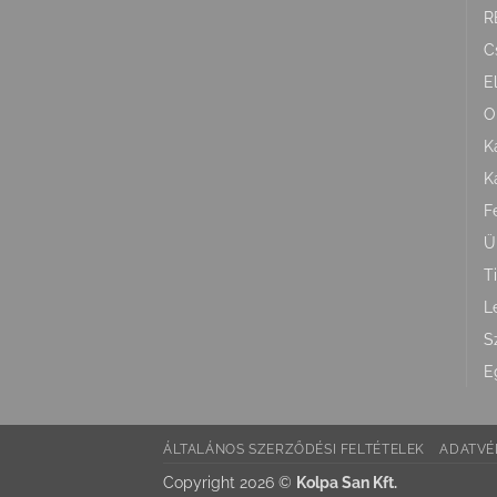
R
C
E
O
K
K
F
Ü
T
L
S
E
ÁLTALÁNOS SZERZŐDÉSI FELTÉTELEK
ADATVÉ
Copyright 2026 ©
Kolpa San Kft.