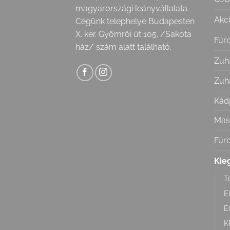
magyarországi leányvállalata.
Akc
Cégünk telephelye Budapesten
X. ker. Gyömrői út 105. /Sakota
Für
ház/ szám alatt található.
Zuh
Zuh
Kád
Mas
Für
Kie
T
E
E
K