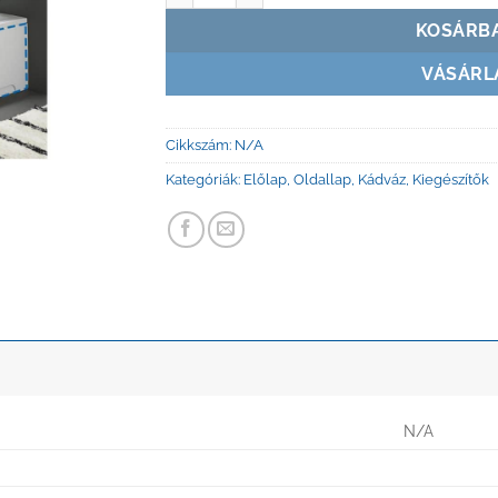
KOSÁRB
VÁSÁRL
Cikkszám:
N/A
Kategóriák:
Előlap
,
Oldallap
,
Kádváz
,
Kiegészítők
N/A