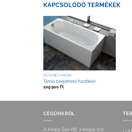
KAPCSOLÓDÓ TERMÉKEK
EGYENES KÁDAK
Tamia beépíthető fürdőkád
109 900
Ft
CÉGÜNKRŐL
TE
A Kolpa San Kft. a Kolpa d.d.
ÚJ