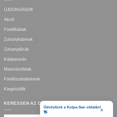
ÚJDONSÁGOK
Akció
Fürdőkádak
Zuhanykabinok
Zuhanytálcák
Kádparaván
Masszázsfalak
Fürdőszobabútorok
Kiegészítők
KERESSEN AZ OLDALON
Üdvözlünk a Kolpa-San oldalán!
×
👋