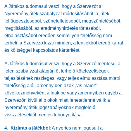
A Játékos tudomásul veszi, hogy a Szervezőt a
Nyereményjáték szabályzat módosításából, a játék
felfüggesztéséből, szüneteltetéséből, megszüntetéséből,
megtiltásából, az eredményhirdetés törléséből,
elhalasztásából eredően semmilyen felelősség nem
terheli, a Szervező kizár minden, a fentiekből eredő kárral
és költséggel kapcsolatos kártérítést.
A Játékos tudomásul veszi, hogy a Szervező mentesül a
jelen szabályzat alapján őt terhelő kötelezettségek
teljesítésének részleges, vagy teljes elmulasztása miatti
felelősség alól, amennyiben azok „vis maior”
következményeként állnak be vagy amennyiben egyéb a
Szervezőn kívül álló okok miatt lehetetlenné válik a
nyereményjáték jogszabályoknak megfelelő,
visszaélésektől mentes lebonyolítása.
4.
Kizárás a játékból
: A nyertes nem jogosult a