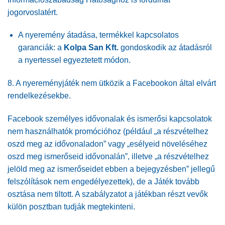
jogorvoslatért.
A nyeremény átadása, termékkel kapcsolatos
garanciák: a
Kolpa San Kft.
gondoskodik az átadásról
a nyertessel egyeztetett módon.
8. A nyereményjáték nem ütközik a Facebookon által elvárt
rendelkezésekbe.
Facebook személyes idővonalak és ismerősi kapcsolatok
nem használhatók promócióhoz (például „a részvételhez
oszd meg az idővonaladon” vagy „esélyeid növeléséhez
oszd meg ismerőseid idővonalán”, illetve „a részvételhez
jelöld meg az ismerőseidet ebben a bejegyzésben” jellegű
felszólítások nem engedélyezettek), de a Játék tovább
osztása nem tiltott. A szabályzatot a játékban részt vevők
külön posztban tudják megtekinteni.