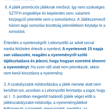
A játék promóciós játéknak minősül, így nem szükséges
SZTFH engedélye és bejelentés sem, valamint
közjegyző jelenléte sem a sorsoláshoz. A Játékszervező
három tagú sorsolási bizottság jelenlétében folytatja le a
sorsolást.
Értesítés a nyertességről: Lebonyolító az adott social
media felületen értesíti a nyertest;
A nyertesnek 15 napja
van válaszolni, reagálni a nyereményről szóló
tájékoztatásra és jelezni, hogy hogyan szeretné átvenni
a nyereményt.
Ha ezen idő alatt nem jelentkezik, akkor
nem kerül kiosztásra a nyeremény.
3. A szabályzatok módosítására a játék menete alatt nem
kerülhet sor, azonban a Lebonyolító fenntartja a jogot, hogy
az I. 3. pontban megjelölt határidő (játék vége) előtt a
játékszabályzatot módosítja, a nyereményjátékot
felfüggeszti, szünetelti, megszünteti, megtiltja, az