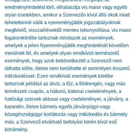
eredményhirdetést törli, elhalasztja vis maior vagy egyéb
olyan esetekben, amikor a Szervezőn kívül álló okok miatt
lehetetlenné válik a nyereményjáték jogszabályoknak
megfelelő, visszaélésektől mentes lebonyolítása. vis maior
fogalomkörébe tartoznak mindazok az események,
amelyek a jelen Nyereményjáték meghirdetését követően
merülnek fel, és amelyek olyan rendkívüli természetű
események, hogy azok bekövetkeztét a Szervező nem
láthatta előre, illetve nem kerülhette el semmilyen ésszerű
intézkedéssel. Ezen rendkívüli események körébe
tartoznak például az árvíz, a tűz, a földrengés, vagy más
természeti csapás, a háború, katonai cselekmények, a
hatósági szervek aktusai vagy cselekményei, a járvány, a
karantén, illetve bármely egyéb járványügyi-vagy
közegészségügyi korlátozás vagy intézkedés és bármely
más, a Szervező elvárható befolyási körén kívül eső
körülmény.