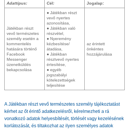
Adattípus:
Cél:
Jogalap:
● Játékban részt
vevő nyertes
azonosítása,
Játékban részt
● Játékban való
vevő természetes
részvétel,
személy esetén a
● Nyeremény
kommentelés
kézbesítése/
az érintett
hatására történő
átadása,
önkéntes
Facebook
● Játékban
hozzájárulása
Messenger
résztvevő nyertes
üzenetküldés
értesítése,
bekapcsolása
● egyéb
jogszabályi
kötelezettségek
teljesítése
A Játékban részt vevő természetes személy tájékoztatást
kérhet az őt érintő adatkezelésről, kérelmezheti a rá
vonatkozó adatok helyesbítését, törlését vagy kezelésének
korlátozását, és tiltakozhat az ilyen személyes adatok