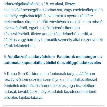
adatszolgáltatásából, a 18. év alatti, illetve
cselekvőképességében korlátozott, vagy cselekvőképtelen
személy regisztrációjából, valamint a nyertes részére
elektronikus úton elküldött értesítésnek neki fel nem róható
elvesztéséből, egyéb okból történő sikertelen
kézbesítéséből, illetve annak késedelméből eredő, a
Játékos vagy bármely harmadik személy által elszenvedett
károk tekintetében.
6
.
Adatkezelés, adatvédelem- Facebook messenger-es
automata kapcsolatfelvétellel összefüggő adatkezelés
A Kolpa San Kft. kiemelten fontosnak tartja a Játékban
részt vevő természetes személyek, mint adatkezeléssel
érintettek információs önrendelkezési joga tiszteletben
tartását, továbbá személyes adatok kezeléséről történő
előzetes tájékoztatását.