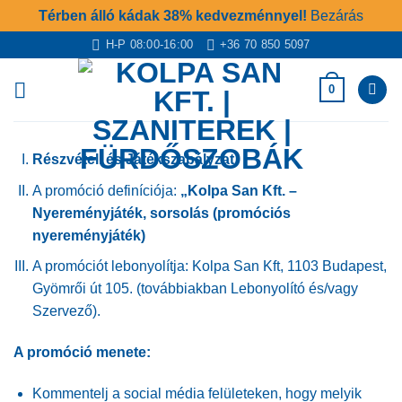
Térben álló kádak 38% kedvezménnyel!
Bezárás
Skip
H-P 08:00-16:00
+36 70 850 5097
to
content
0
Részvételi és Játékszabályzat
A promóció definíciója:
„Kolpa San Kft. –
Nyereményjáték, sorsolás (promóciós
nyereményjáték)
A promóciót lebonyolítja: Kolpa San Kft, 1103 Budapest,
Gyömrői út 105. (továbbiakban Lebonyolító és/vagy
Szervező).
A promóció menete:
Kommentelj a social média felületeken, hogy melyik