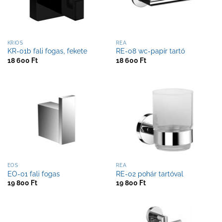
KRIOS
REA
KR-01b fali fogas, fekete
RE-08 wc-papír tartó
18 600
Ft
18 600
Ft
EOS
REA
EO-01 fali fogas
RE-02 pohár tartóval
19 800
Ft
19 800
Ft