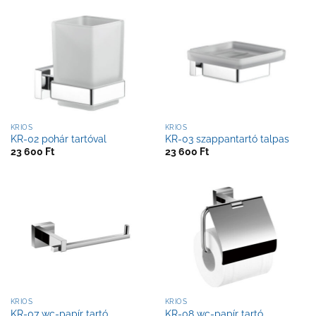
KRIOS
KRIOS
KR-02 pohár tartóval
KR-03 szappantartó talpas
23 600
Ft
23 600
Ft
KRIOS
KRIOS
KR-07 wc-papír tartó
KR-08 wc-papír tartó