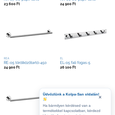
23 600
Ft
24 900
Ft
REA
EL
RE-05 törölközőtartó-450
EL-05 fali fogas-5
24 900
Ft
26 100
Ft
Üdvözlünk a Kolpa-San oldalán!
×
Ha bármilyen kérdésed van a
termékekkel kapcsolatban, kérdezd