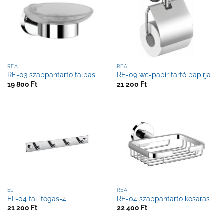
REA
REA
RE-03 szappantartó talpas
RE-09 wc-papír tartó papirja
19 800
Ft
21 200
Ft
EL
REA
EL-04 fali fogas-4
RE-04 szappantartó kosaras
21 200
Ft
22 400
Ft