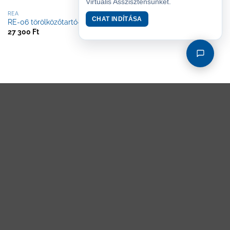
Virtuális Asszisztensünket.
REA
EL
CHAT INDÍTÁSA
RE-06 törölközőtartó-600
EL-06 fali fogas-6
27 300
Ft
28 600
Ft
KRIOS
EL
KR-04 törölközőtartó-450
EL-13 kapaszkodó-400
29 800
Ft
29 800
Ft